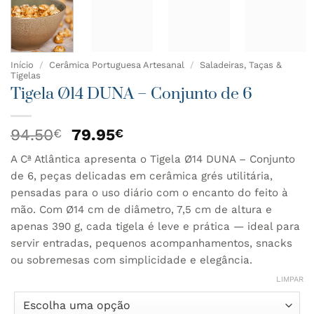
Início
/
Cerâmica Portuguesa Artesanal
/
Saladeiras, Taças &
Tigelas
Tigela Ø14 DUNA – Conjunto de 6
O
O
94.50
79.95
€
€
preço
preço
A Cª Atlântica apresenta o Tigela Ø14 DUNA – Conjunto
original
atual
de 6, peças delicadas em cerâmica grés utilitária,
era:
é:
94.50€.
79.95€.
pensadas para o uso diário com o encanto do feito à
mão. Com Ø14 cm de diâmetro, 7,5 cm de altura e
apenas 390 g, cada tigela é leve e prática — ideal para
servir entradas, pequenos acompanhamentos, snacks
ou sobremesas com simplicidade e elegância.
LIMPAR