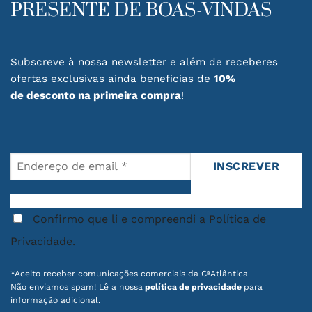
PRESENTE DE BOAS-VINDAS
chosen
on
the
product
Subscreve à nossa newsletter e além de receberes
page
ofertas exclusivas ainda beneficias de
10%
de desconto na primeira compra
!
Confirmo que li e compreendi a Política de
Privacidade.
*Aceito receber comunicações comerciais da CªAtlântica
Não enviamos spam! Lê a nossa
política de privacidade
para
informação adicional.