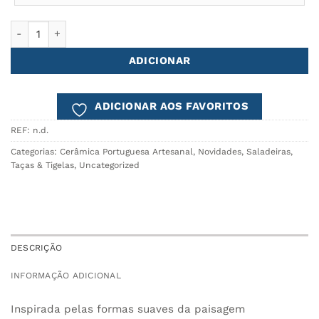
Quantidade de Tigela Ø14 DUNA - Conjunto de 6
ADICIONAR
ADICIONAR AOS FAVORITOS
REF:
n.d.
Categorias:
Cerâmica Portuguesa Artesanal
,
Novidades
,
Saladeiras,
Taças & Tigelas
,
Uncategorized
DESCRIÇÃO
INFORMAÇÃO ADICIONAL
Inspirada pelas formas suaves da paisagem