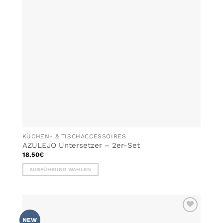
KÜCHEN- & TISCHACCESSOIRES
AZULEJO Untersetzer – 2er-Set
18.50
€
AUSFÜHRUNG WÄHLEN
Dieses
Produkt
weist
mehrere
ZU MEINER
Varianten
NEW