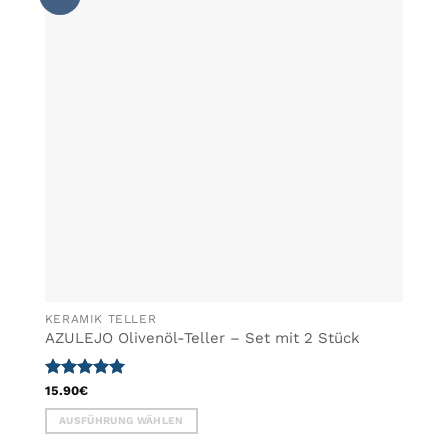
WUNSCHLISTE
auf.
HINZUFÜGEN
Die
Optionen
können
auf
der
Produktseite
gewählt
werden
KERAMIK TELLER
AZULEJO Olivenöl-Teller – Set mit 2 Stück
Bewertet
15.90
€
mit
5
von
AUSFÜHRUNG WÄHLEN
5
Dieses