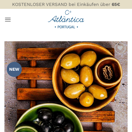
Zum
KOSTENLOSER VERSAND bei Einkäufen über
65€
Inhalt
springen
ZU MEINER
WUNSCHLISTE
NEW
HINZUFÜGEN