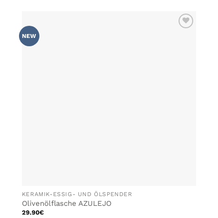
Produkt
weist
mehrere
ZU MEINER
Varianten
NEW
WUNSCHLISTE
auf.
HINZUFÜGEN
Die
Optionen
können
auf
der
Produktseite
gewählt
werden
KERAMIK-ESSIG- UND ÖLSPENDER
Olivenölflasche AZULEJO
29.90
€