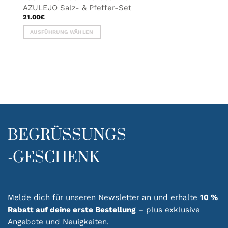
AZULEJO Salz- & Pfeffer-Set
21.00
€
AUSFÜHRUNG WÄHLEN
Dieses
Produkt
weist
mehrere
Varianten
auf.
Die
Optionen
können
BEGRÜSSUNGS-
auf
der
-GESCHENK
Produktseite
gewählt
werden
Melde dich für unseren Newsletter an und erhalte
10 %
Rabatt auf deine erste Bestellung
– plus exklusive
Angebote und Neuigkeiten.