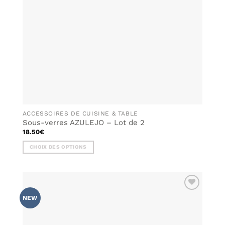
ACCESSOIRES DE CUISINE & TABLE
Sous-verres AZULEJO – Lot de 2
18.50
€
CHOIX DES OPTIONS
Ce
produit
a
plusieurs
AJOUTER
variations.
NEW
À MA
Les
LISTE DE
options
SOUHAITS