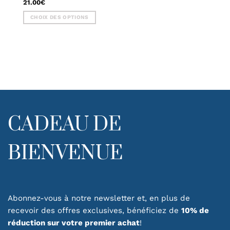
21.00
€
CHOIX DES OPTIONS
Ce
produit
a
plusieurs
variations.
Les
options
peuvent
être
CADEAU DE
choisies
sur
la
BIENVENUE
page
du
produit
Abonnez-vous à notre newsletter et, en plus de
recevoir des offres exclusives, bénéficiez de
10% de
réduction sur votre premier achat
!