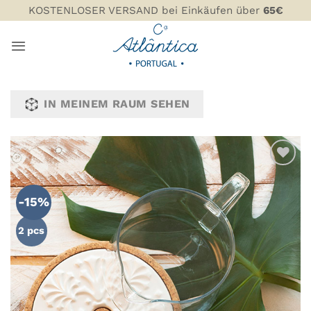
Zum
KOSTENLOSER VERSAND bei Einkäufen über
65€
Inhalt
springen
IN MEINEM RAUM SEHEN
ZU MEINER
WUNSCHLISTE
-15%
HINZUFÜGEN
2 pcs