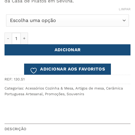
32.00€.
27.20€.
da Casa de Pilatos em Sevilha.
LIMPAR
Quantidade de Base Quentes PILATOS - Conjunto de 2
ADICIONAR
ADICIONAR AOS FAVORITOS
REF:
130.S1
Categorias:
Acessórios Cozinha & Mesa
,
Artigos de mesa
,
Cerâmica
Portuguesa Artesanal
,
Promoções
,
Souvenirs
DESCRIÇÃO