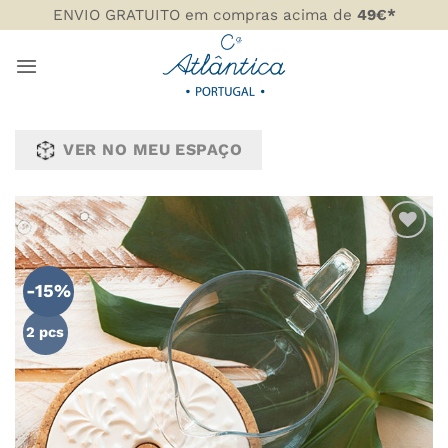
Skip
ENVIO GRATUITO em compras acima de
49€*
to
content
VER NO MEU ESPAÇO
ADICIONAR
AOS
-15%
FAVORITOS
2 pcs