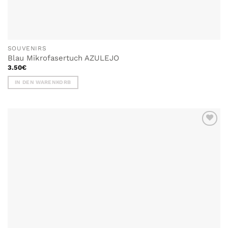
SOUVENIRS
Blau Mikrofasertuch AZULEJO
3.50
€
IN DEN WARENKORB
ZU MEINER
WUNSCHLISTE
HINZUFÜGEN