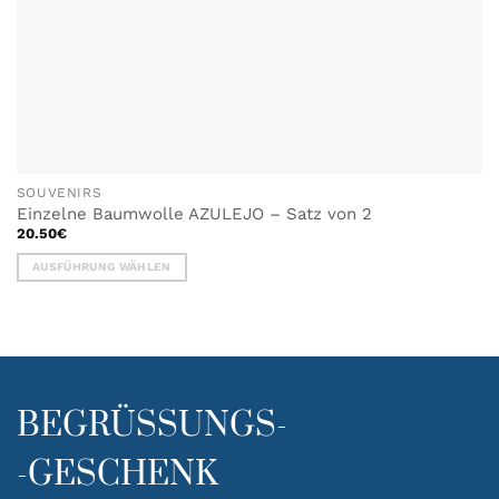
SOUVENIRS
Einzelne Baumwolle AZULEJO – Satz von 2
20.50
€
AUSFÜHRUNG WÄHLEN
Dieses
Produkt
weist
mehrere
Varianten
auf.
BEGRÜSSUNGS-
Die
Optionen
-GESCHENK
können
auf