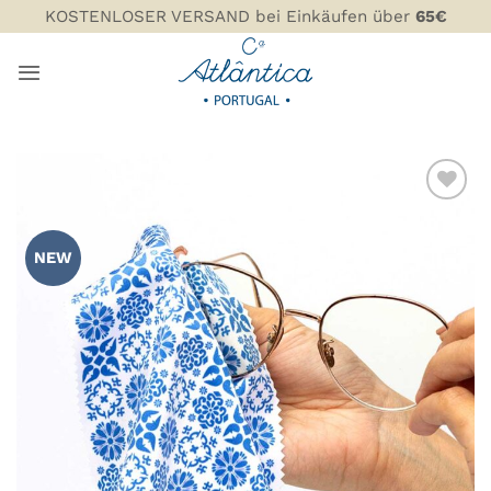
Zum
KOSTENLOSER VERSAND bei Einkäufen über
65€
Inhalt
springen
ZU MEINER
WUNSCHLISTE
NEW
HINZUFÜGEN