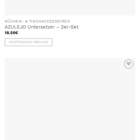
KÜCHEN- & TISCHACCESSOIRES
AZULEJO Untersetzer – 2er-Set
18.50
€
AUSFÜHRUNG WÄHLEN
Dieses
Produkt
weist
mehrere
ZU MEINER
Varianten
WUNSCHLISTE
auf.
HINZUFÜGEN
Die
Optionen
können
auf
der
Produktseite
gewählt
werden