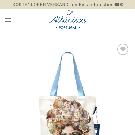
Zum
KOSTENLOSER VERSAND bei Einkäufen über
65€
Inhalt
springen
ZU MEINER
WUNSCHLISTE
HINZUFÜGEN