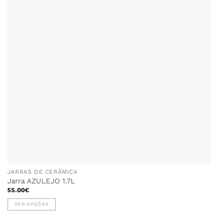
JARRAS DE CERÂMICA
Jarra AZULEJO 1.7L
55.00
€
VER OPÇÕES
This