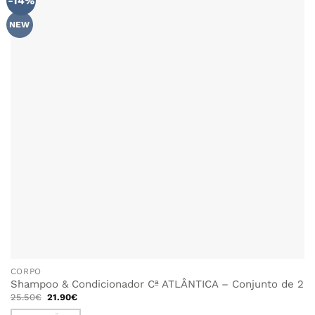
-14%
AOS
FAVORITOS
NEW
CORPO
Shampoo & Condicionador Cª ATLÂNTICA – Conjunto de 2
O
O
25.50
€
21.90
€
preço
preço
original
atual