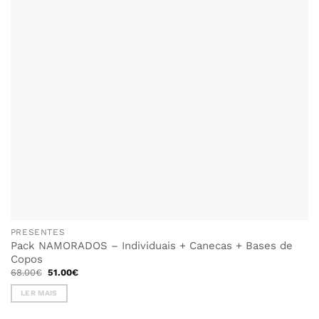
PRESENTES
Pack NAMORADOS – Individuais + Canecas + Bases de
Copos
O
O
68.00
€
51.00
€
preço
preço
original
atual
LER MAIS
era:
é:
68.00€.
51.00€.