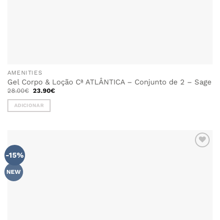
AMENITIES
Gel Corpo & Loção Cª ATLÂNTICA – Conjunto de 2 – Sage
O
O
28.00
€
23.90
€
preço
preço
original
atual
ADICIONAR
era:
é:
28.00€.
23.90€.
-15%
NEW