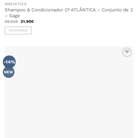
AMENITIES
Shampoo & Condicionador Cª ATLÂNTICA – Conjunto de 2
– Sage
O
O
25.50
€
21.90
€
preço
preço
original
atual
ADICIONAR
era:
é:
25.50€.
21.90€.
-14%
NEW