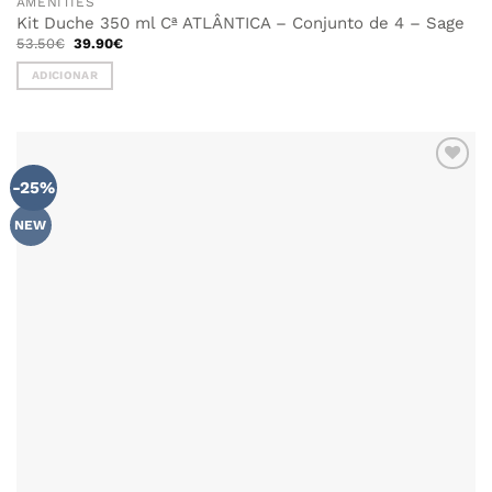
AMENITIES
Kit Duche 350 ml Cª ATLÂNTICA – Conjunto de 4 – Sage
O
O
53.50
€
39.90
€
preço
preço
original
atual
ADICIONAR
era:
é:
53.50€.
39.90€.
-25%
NEW