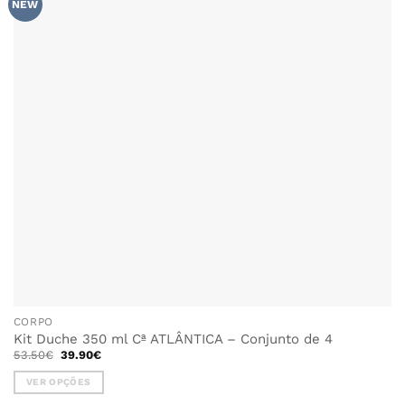
FAVORITOS
NEW
CORPO
Kit Duche 350 ml Cª ATLÂNTICA – Conjunto de 4
O
O
53.50
€
39.90
€
preço
preço
original
atual
VER OPÇÕES
era:
é:
53.50€.
39.90€.
This