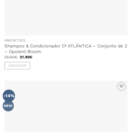
AMENITIES
Shampoo & Condicionador Cª ATLÂNTICA – Conjunto de 2
– Opulent Bloom
O
O
25.50
€
21.90
€
preço
preço
original
atual
ADICIONAR
era:
é:
25.50€.
21.90€.
-14%
NEW