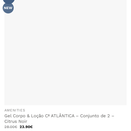
NEW
AMENITIES
Gel Corpo & Loção Cª ATLÂNTICA – Conjunto de 2 –
Citrus Noir
O
O
28.00
€
23.90
€
preço
preço