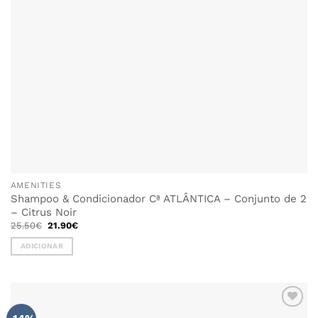
AMENITIES
Shampoo & Condicionador Cª ATLÂNTICA – Conjunto de 2
– Citrus Noir
O
O
25.50
€
21.90
€
preço
preço
original
atual
ADICIONAR
era:
é:
25.50€.
21.90€.
ADICIONAR