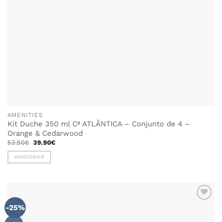
AMENITIES
Kit Duche 350 ml Cª ATLÂNTICA – Conjunto de 4 –
Orange & Cedarwood
O
O
53.50
€
39.90
€
preço
preço
original
atual
ADICIONAR
era:
é:
53.50€.
39.90€.
-25%
ADICIONAR
AOS