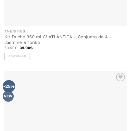
AMENITIES
Kit Duche 350 ml Cª ATLÂNTICA – Conjunto de 4 –
Jasmine & Tonka
O
O
53.50
€
39.90
€
preço
preço
original
atual
ADICIONAR
era:
é:
53.50€.
39.90€.
-25%
NEW