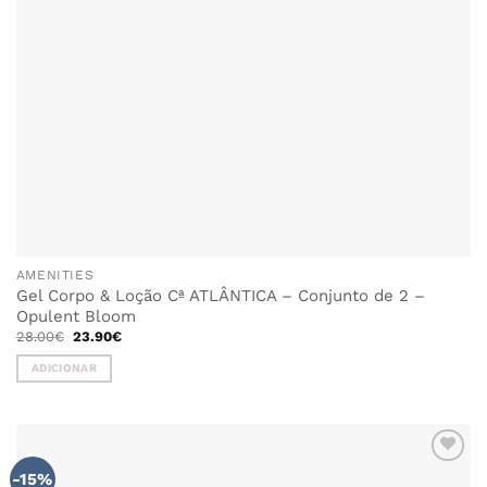
AMENITIES
Gel Corpo & Loção Cª ATLÂNTICA – Conjunto de 2 –
Opulent Bloom
O
O
28.00
€
23.90
€
preço
preço
original
atual
ADICIONAR
era:
é:
28.00€.
23.90€.
-15%