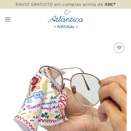
Skip
ENVIO GRATUITO em compras acima de
49€*
to
content
ADICIONAR
AOS
FAVORITOS