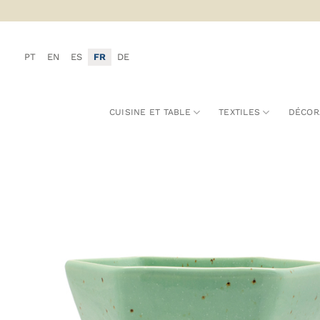
Passer
au
contenu
PT
EN
ES
FR
DE
CUISINE ET TABLE
TEXTILES
DÉCOR