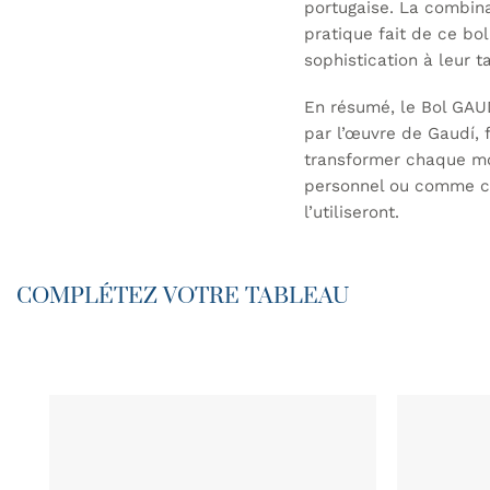
portugaise. La combinai
pratique fait de ce bo
sophistication à leur t
En résumé, le Bol GAUD
par l’œuvre de Gaudí, f
transformer chaque mo
personnel ou comme ca
l’utiliseront.
COMPLÉTEZ VOTRE TABLEAU
AJOUTER
À MA
LISTE DE