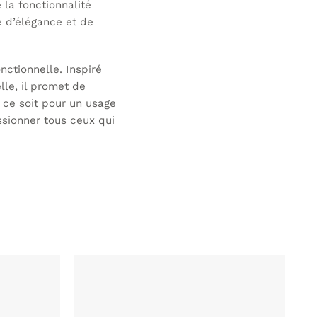
 la fonctionnalité
e d’élégance et de
nctionnelle. Inspiré
lle, il promet de
ce soit pour un usage
sionner tous ceux qui
AJOUTER
AJOUTER
À MA
À MA
LISTE DE
LISTE DE