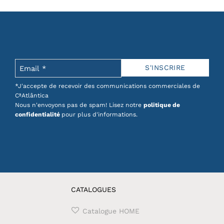
peuvent
être
choisies
sur
la
page
du
produit
*J'accepte de recevoir des communications commerciales de
CªAtlântica
Nous n'envoyons pas de spam! Lisez notre
politique de
confidentialité
pour plus d'informations.
CATALOGUES
Catalogue HOME