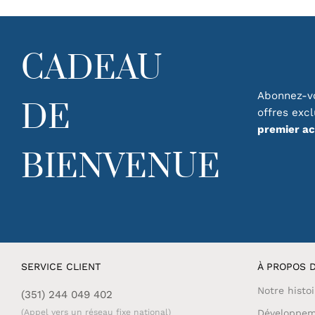
peuvent
peuvent
être
être
choisies
choisies
CADEAU
sur
sur
la
la
page
page
Abonnez-vo
DE
du
du
offres exc
produit
produit
premier a
BIENVENUE
SERVICE CLIENT
À PROPOS D
Notre histoi
(351) 244 049 402
(Appel vers un réseau fixe national)
Développem