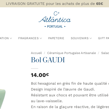
LIVRAISON GRATUITE pour les achats de plus de
65€
ATION
FRAGRANCES
PAPETERIE
SOUVENIRS
GIFT P
Accueil
/
Céramique Portugaise Artisanale
/
Salad
Bol GAUDI
AJOUTER
À MA
14.00
€
LISTE DE
SOUHAITS
Bol hexagonal en grès fin de haute qualité
Design inspiré de l’œuvre de Gaudi.
Résistant aux chocs et pouvant être utilisé
au lave-vaisselle.
En raison de la glaçure réactive, de légère