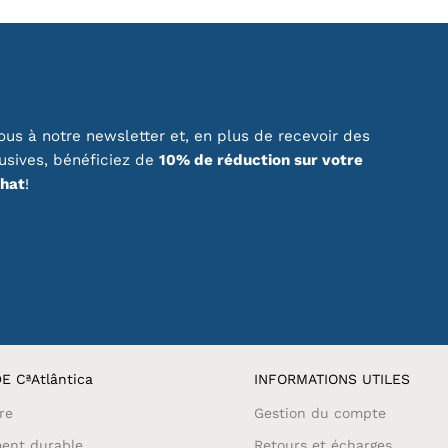
us à notre newsletter et, en plus de recevoir des
lusives, bénéficiez de
10% de réduction sur votre
chat
!
E CªAtlântica
INFORMATIONS UTILES
re
Gestion du compte
ent durable
Retours et écharges