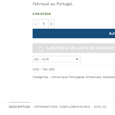
Fabriqué au Portugal.
5 EN STOCK
quantité de Bol GAUDI
AJ
AJOUTER À MA LISTE DE SOUHAIT
(€) - EUR
UGS :
130-393
Catégories :
Céramique Portugaise Artisanale
,
Saladie
DESCRIPTION
INFORMATIONS COMPLÉMENTAIRES
AVIS (0)