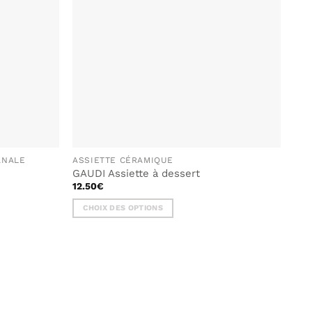
SOUHAITS
SOUHAITS
ANALE
ASSIETTE CÉRAMIQUE
GAUDI Assiette à dessert
12.50
€
CHOIX DES OPTIONS
Ce
produit
a
plusieurs
variations.
Les
options