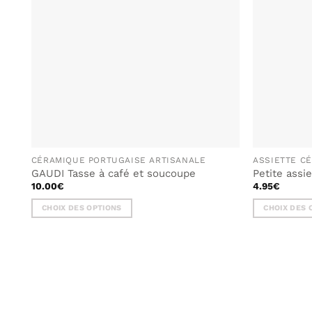
SOUHAITS
CÉRAMIQUE PORTUGAISE ARTISANALE
ASSIETTE C
GAUDI Tasse à café et soucoupe
Petite assi
10.00
€
4.95
€
CHOIX DES OPTIONS
CHOIX DES 
Ce
Ce
produit
produit
a
a
plusieurs
plusieurs
variations.
variations.
Les
Les
options
options