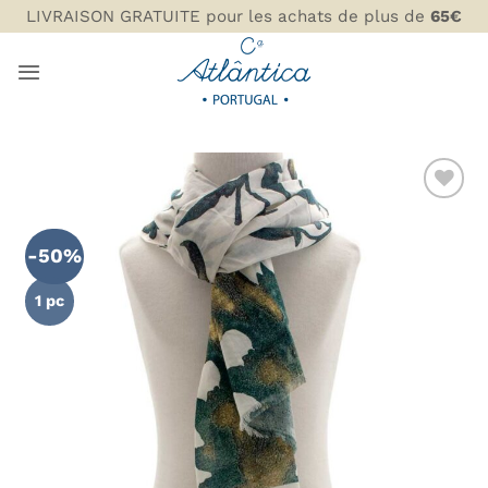
Passer
LIVRAISON GRATUITE pour les achats de plus de
65€
au
contenu
AJOUTER
À MA
-50%
LISTE DE
SOUHAITS
1 pc