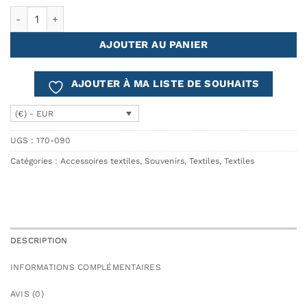
quantité de Foulard en coton 70x180 FORTUNY Knossos
AJOUTER AU PANIER
AJOUTER À MA LISTE DE SOUHAITS
(€) - EUR
UGS :
170-090
Catégories :
Accessoires textiles
,
Souvenirs
,
Textiles
,
Textiles
DESCRIPTION
INFORMATIONS COMPLÉMENTAIRES
AVIS (0)