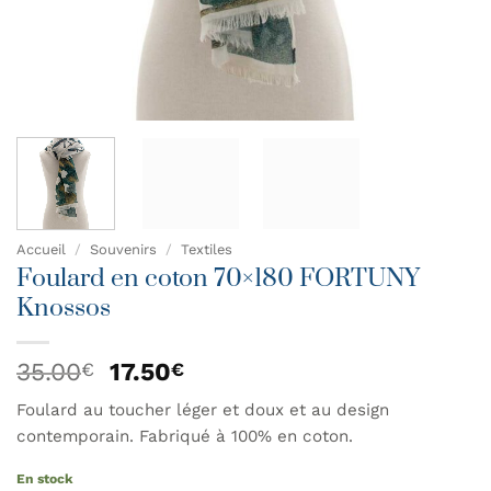
Accueil
/
Souvenirs
/
Textiles
Foulard en coton 70×180 FORTUNY
Knossos
Le
Le
35.00
17.50
€
€
prix
prix
Foulard au toucher léger et doux et au design
initial
actuel
contemporain. Fabriqué à 100% en coton.
était :
est :
35.00€.
17.50€.
En stock