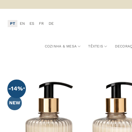
Skip
to
content
PT
EN
ES
FR
DE
COZINHA & MESA
TÊXTEIS
DECORA
A
-14%
F
NEW