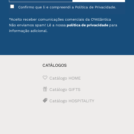
Confirmo que li e compreendi a Política de Privacidade.
*Aceito receber comunicações comerciais da CªAtlântica
Não enviamos spam! Lê a nossa
política de privacidade
para
informação adicional.
CATÁLOGOS
Catálogo HOME
Catálogo GIFTS
Catálogo HOSPITALITY