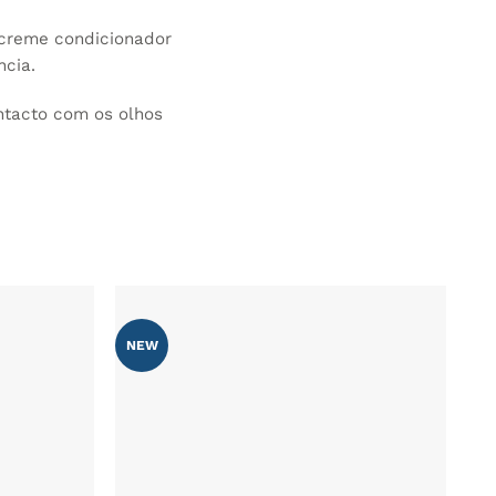
creme condicionador
ncia.
ntacto com os olhos
NEW
ADICIONAR
ADICIONAR
AOS
AOS
FAVORITOS
FAVORITOS