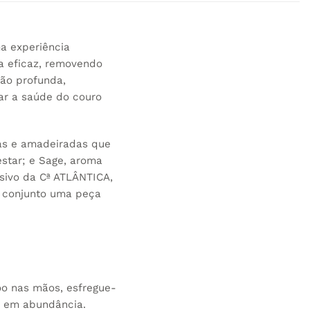
a experiência
a eficaz, removendo
ão profunda,
var a saúde do couro
cas e amadeiradas que
star; e Sage, aroma
usivo da Cª ATLÂNTICA,
e conjunto uma peça
 nas mãos, esfregue-
a em abundância.