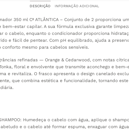
DESCRIÇÃO
INFORMAÇÃO ADICIONAL
ador 350 ml Cª ATLÂNTICA – Conjunto de 2 proporciona um
 bem-estar capilar. A sua fórmula exclusiva garante limpez
r o cabelo, enquanto o condicionador proporciona hidrataç
ido e fácil de pentear. Com pH equilibrado, ajuda a preser
 conforto mesmo para cabelos sensíveis.
agrâncias refinadas — Orange & Cedarwood, com notas cítri
Tonka, floral e envolvente que transmite aconchego e bem-e
ma e revitaliza. O frasco apresenta o design canelado excl
ente, que combina estética e funcionalidade, tornando est
diária.
HAMPOO: Humedeça o cabelo com água, aplique o shampoo
cabeludo e o cabelo até formar espuma, enxaguar com águ