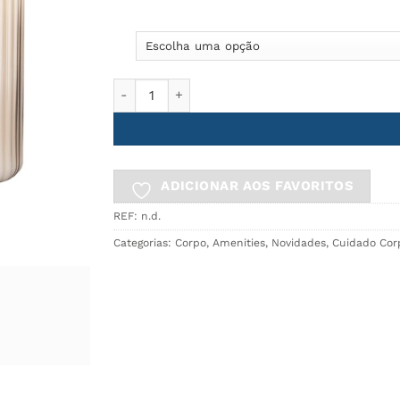
Quantidade de Shampoo & Condicionador Cª AT
ADICIONAR AOS FAVORITOS
REF:
n.d.
Categorias:
Corpo
,
Amenities
,
Novidades
,
Cuidado Cor