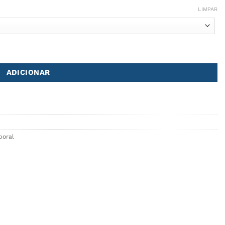
LIMPAR
LÂNTICA – Conjunto de 2
ADICIONAR
poral