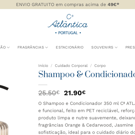
ENVIO GRATUITO em compras acima de
49€*
ÇÃO
FRAGRÂNCIAS
ESTACIONÁRIO
SOUVENIRS
PRE
Início
/
Cuidado Corporal
/
Corpo
Shampoo & Condicionado
DICIONAR
AOS
O
O
25.50
21.90
€
€
AVORITOS
preço
preço
O Shampoo e Condicionador 350 ml Cª ATLÂ
original
atual
e funcional, feito em PET reciclável, ref
era:
é:
25.50€.
21.90€.
produto limpa e nutre suavemente, deixan
fragrâncias Orange & Cedarwood, Jasmine 
sofisticação, ideal para o cuidado diário d