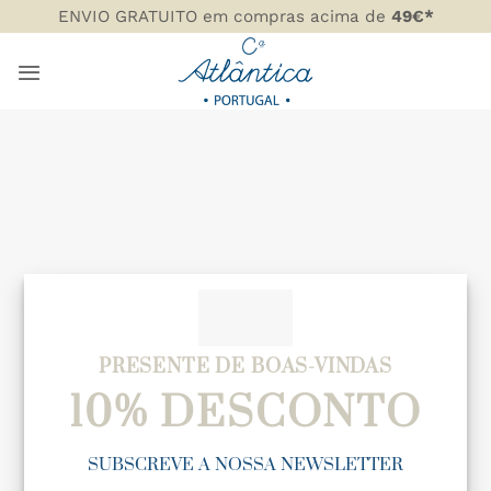
Skip
ENVIO GRATUITO em compras acima de
49€*
to
content
PRESENTE DE BOAS-VINDAS
10% DESCONTO
SUBSCREVE A NOSSA NEWSLETTER