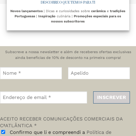
DESCOBRE O QUE TEMOS PARA TI
Novos lançamentos
| Dicas e curiosidades sobre
cerâmica
e
tradições
Portuguesas
|
Inspiração
culinária |
Promoções especiais para os
nossos subscritores
Subscreve a nossa newsletter e além de receberes ofertas exclusivas
ainda beneficias de 10% de desconto na primeira compra!
ACEITO RECEBER COMUNICAÇÕES COMERCIAIS DA
CªATLÂNTICA
*
Confirmo que li e compreendi a
Política de