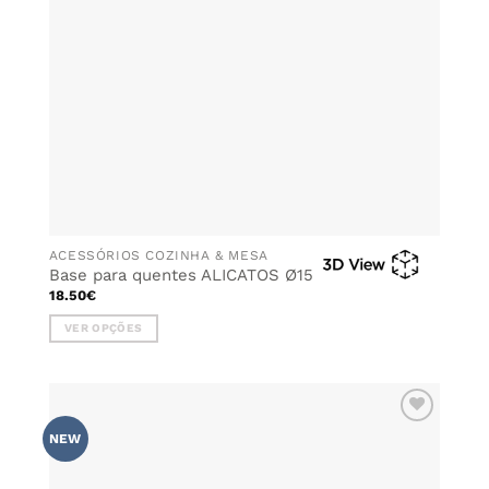
ACESSÓRIOS COZINHA & MESA
Base para quentes ALICATOS Ø15
18.50
€
VER OPÇÕES
This
product
has
multiple
ADICIONAR
variants.
NEW
AOS
The
FAVORITOS
options