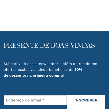
This
product
has
multiple
variants.
The
options
may
be
PRESENTE DE BOAS-VINDAS
chosen
on
the
product
Subscreve à nossa newsletter e além de receberes
page
ofertas exclusivas ainda beneficias de
10%
de desconto na primeira compra
!