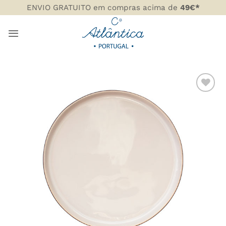
Skip
ENVIO GRATUITO em compras acima de
49€*
to
content
ADICIONAR
AOS
FAVORITOS