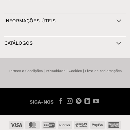
INFORMAÇÕES ÚTEIS
CATÁLOGOS
Termos e Condições
|
Privacidade
|
Cookies
|
Livro de reclamações
SIGA-NOS
Visa
MasterCard
GiroPay
Klarna
MasterCard
PayPal
Amer