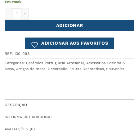
Em stock
Quantidade de Saleiro e Pimenteiro Romã NATURE
ADICIONAR
ADICIONAR AOS FAVORITOS
REF:
130-998
Categorias:
Cerâmica Portuguesa Artesanal
,
Acessórios Cozinha &
Mesa
,
Artigos de mesa
,
Decoração
,
Frutas Decorativas
,
Souvenirs
DESCRIÇÃO
INFORMAÇÃO ADICIONAL
AVALIAÇÕES (0)