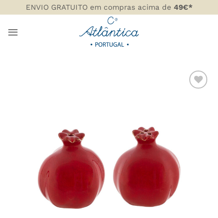
Skip
ENVIO GRATUITO em compras acima de
49€*
to
content
ADICIONAR
AOS
FAVORITOS