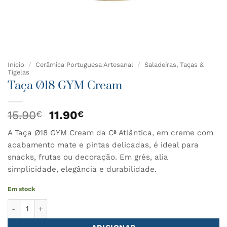
Início
/
Cerâmica Portuguesa Artesanal
/
Saladeiras, Taças &
Tigelas
Taça Ø18 GYM Cream
O
O
15.90
11.90
€
€
preço
preço
A Taça Ø18 GYM Cream da Cª Atlântica, em creme com
original
atual
acabamento mate e pintas delicadas, é ideal para
era:
é:
15.90€.
11.90€.
snacks, frutas ou decoração. Em grés, alia
simplicidade, elegância e durabilidade.
Em stock
Quantidade de Taça Ø18 GYM Cream