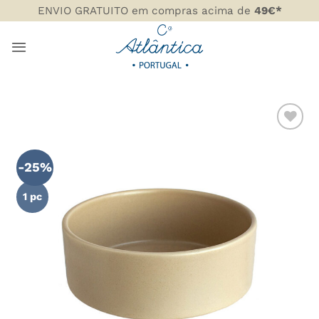
Skip
ENVIO GRATUITO em compras acima de
49€*
to
content
ADICIONAR
AOS
-25%
FAVORITOS
1 pc