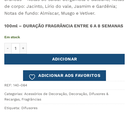
de corpo: Jacinto, Lírio do vale, Jasmim e Gardênia;
Notas de fundo: Almíscar, Musgo e Vetiver.
100ml – DURAÇÃO FRAGRÂNCIA ENTRE 6 A 8 SEMANAS
Em stock
Quantidade de Ambientador Mikado Aroma Creme Flores Branca
ADICIONAR
ADICIONAR AOS FAVORITOS
REF:
140-064
Categorias:
Acessórios de Decoração
,
Decoração
,
Difusores &
Recargas
,
Fragrâncias
Etiqueta:
Difusores