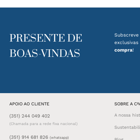
The
options
may
be
chosen
PRESENTE DE
Subscreve 
on
exclusivas
the
product
compra
!
BOAS-VINDAS
page
APOIO AO CLIENTE
SOBRE A CªA
A nossa hist
(351) 244 049 402
(Chamada para a rede fixa nacional)
Sustentabil
(351) 914 681 826
(whatsapp)
Blog