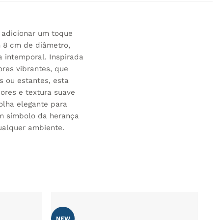
 adicionar um toque
m 8 cm de diâmetro,
 intemporal. Inspirada
ores vibrantes, que
 ou estantes, esta
ores e textura suave
olha elegante para
um símbolo da herança
qualquer ambiente.
NEW
ADICIONAR
ADICIONAR