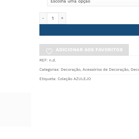
Quantidade de Bola Decorativa Ø8 AZULEJO
ADICIONAR AOS FAVORITOS
REF:
n.d.
Categorias:
Decoração
,
Acessórios de Decoração
,
Dec
Etiqueta:
Coleção AZULEJO