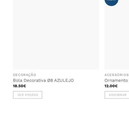
AOS
FAVORITOS
DECORAÇÃO
ACESSÓRIOS
Bola Decorativa Ø8 AZULEJO
Ornamento 
18.50
€
12.00
€
VER OPÇÕES
ADICIONAR
This
product
has
multiple
variants.