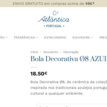
ENVIO GRATUITO em compras acima de
49€*
ÇÃO
FRAGRÂNCIAS
ESTACIONÁRIO
SOUVENIRS
PRE
Início
/
Souvenirs
/
Decoração
Bola Decorativa Ø8 AZU
DICIONAR
AOS
18.50
€
AVORITOS
Bola Decorativa Ø8, de cerâmica da coleçã
Inspirada nos tradicionais azulejos portug
cultural a qualquer ambiente.