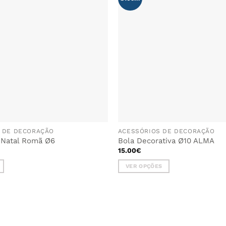
AOS
FAVORITOS
 DE DECORAÇÃO
ACESSÓRIOS DE DECORAÇÃO
Natal Romã Ø6
Bola Decorativa Ø10 ALMA
15.00
€
VER OPÇÕES
This
product
has
multiple
variants.