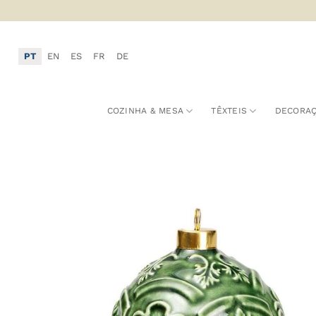
Skip
to
content
PT
EN
ES
FR
DE
COZINHA & MESA
TÊXTEIS
DECORA
A
F