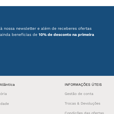
The
options
may
be
chosen
à nossa newsletter e além de receberes ofertas
on
 ainda beneficias de
10% de desconto na primeira
the
product
page
tlântica
INFORMAÇÕES ÚTEIS
ória
Gestão de conta
Trocas & Devoluções
idade
Condições das ofertas