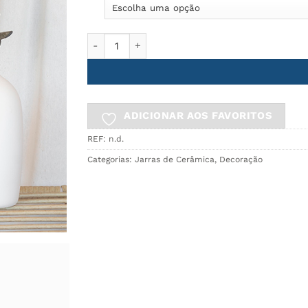
Quantidade de Jarra 14cm BIO
ADICIONAR AOS FAVORITOS
REF:
n.d.
Categorias:
Jarras de Cerâmica
,
Decoração