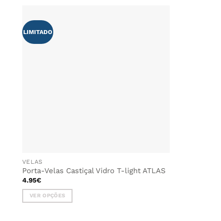
LIMITADO
ADICIONAR
AOS
FAVORITOS
VELAS
Porta-Velas Castiçal Vidro T-light ATLAS
4.95
€
VER OPÇÕES
This
product