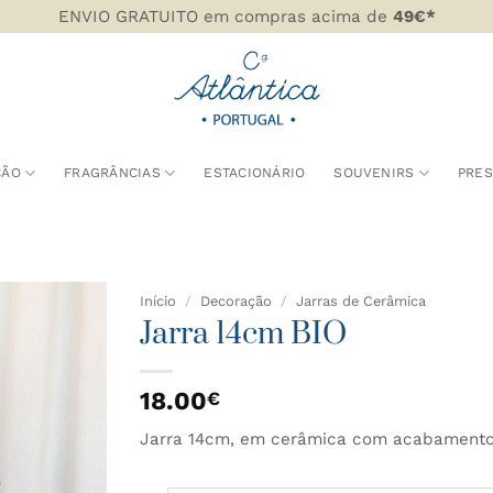
ENVIO GRATUITO em compras acima de
49€*
ÇÃO
FRAGRÂNCIAS
ESTACIONÁRIO
SOUVENIRS
PRE
Início
/
Decoração
/
Jarras de Cerâmica
Jarra 14cm BIO
DICIONAR
AOS
18.00
€
AVORITOS
Jarra 14cm, em cerâmica com acabamento 