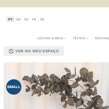
Skip
to
content
PT
EN
ES
FR
DE
COZINHA & MESA
TÊXTEIS
DECORA
VER NO MEU ESPAÇO
A
SMALL
F