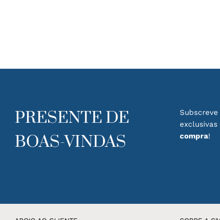
has
multiple
variants.
The
options
may
be
chosen
on
the
product
PRESENTE DE
Subscreve 
page
exclusivas
compra
!
BOAS-VINDAS