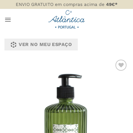
Skip
ENVIO GRATUITO em compras acima de
49€*
to
content
VER NO MEU ESPAÇO
ADICIONAR
AOS
FAVORITOS