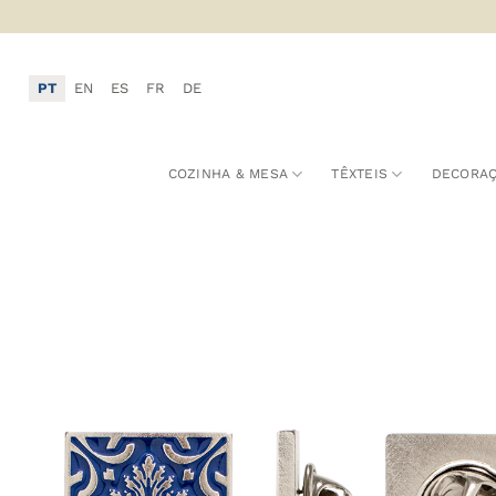
Skip
to
content
PT
EN
ES
FR
DE
COZINHA & MESA
TÊXTEIS
DECORA
A
F