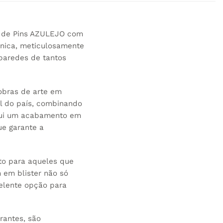
va de Pins AZULEJO com
única, meticulosamente
paredes de tantos
obras de arte em
al do país, combinando
ssui um acabamento em
ue garante a
nto para aqueles que
 em blister não só
elente opção para
rantes, são