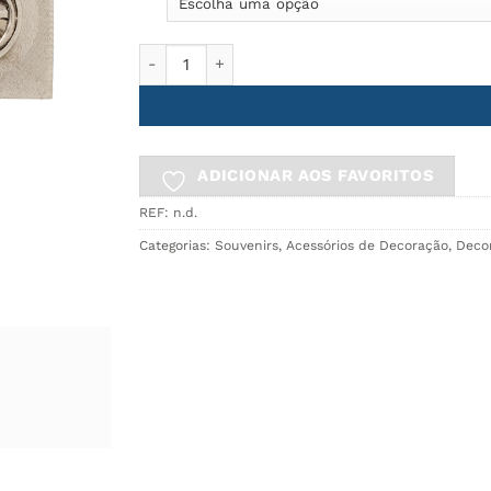
Quantidade de Pin AZULEJO
ADICIONAR AOS FAVORITOS
REF:
n.d.
Categorias:
Souvenirs
,
Acessórios de Decoração
,
Deco