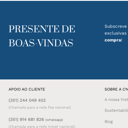
PRESENTE DE
Subscreve 
exclusivas
compra
!
BOAS-VINDAS
APOIO AO CLIENTE
SOBRE A CªA
A nossa hist
(351) 244 049 402
(Chamada para a rede fixa nacional)
Sustentabil
(351) 914 681 826
(whatsapp)
Blog
(Chamada para a rede móvel nacional)