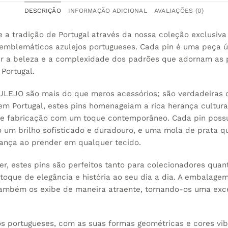
DESCRIÇÃO
INFORMAÇÃO ADICIONAL
AVALIAÇÕES (0)
e a tradição de Portugal através da nossa coleção exclusi
s emblemáticos azulejos portugueses. Cada pin é uma peça 
tir a beleza e a complexidade dos padrões que adornam as 
 Portugal.
ULEJO são mais do que meros acessórios; são verdadeiras 
 em Portugal, estes pins homenageiam a rica herança cultur
s de fabricação com um toque contemporâneo. Cada pin po
o um brilho sofisticado e duradouro, e uma mola de prata q
rança ao prender em qualquer tecido.
er, estes pins são perfeitos tanto para colecionadores qua
oque de elegância e história ao seu dia a dia. A embalagem
também os exibe de maneira atraente, tornando-os uma exc
os portugueses, com as suas formas geométricas e cores vib