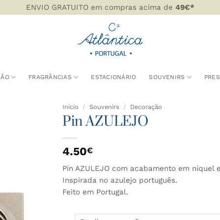
ENVIO GRATUITO em compras acima de
49€*
ÇÃO
FRAGRÂNCIAS
ESTACIONÁRIO
SOUVENIRS
PRE
Início
/
Souvenirs
/
Decoração
Pin AZULEJO
DICIONAR
AOS
4.50
€
AVORITOS
Pin AZULEJO com acabamento em níquel e 
Inspirada no azulejo português.
Feito em Portugal.