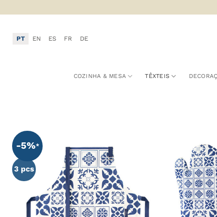
Skip
to
content
PT
EN
ES
FR
DE
COZINHA & MESA
TÊXTEIS
DECORA
A
-5%
F
3 pcs