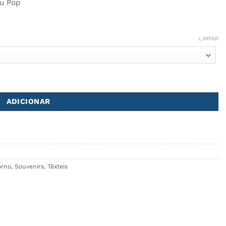
ou Pop
LIMPAR
+ Luva + Individuais
ADICIONAR
orno
,
Souvenirs
,
Têxteis