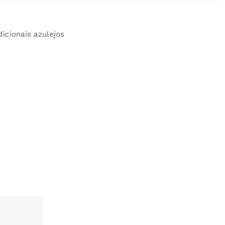
icionais azulejos
ADICIONAR