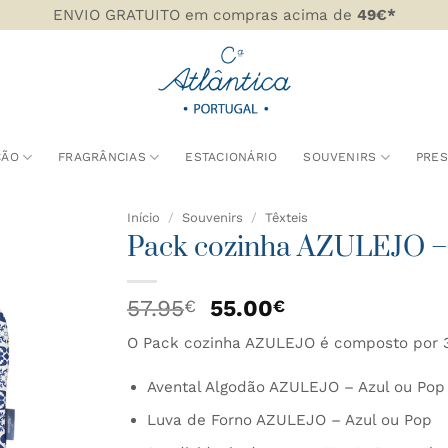
ENVIO GRATUITO em compras acima de
49€*
ÇÃO
FRAGRÂNCIAS
ESTACIONÁRIO
SOUVENIRS
PRE
Início
/
Souvenirs
/
Têxteis
Pack cozinha AZULEJO – A
DICIONAR
AOS
O
O
57.95
55.00
€
€
AVORITOS
preço
preço
O Pack cozinha AZULEJO é composto por 
original
atual
era:
é:
Avental Algodão AZULEJO – Azul ou Pop
57.95€.
55.00€.
Luva de Forno AZULEJO – Azul ou Pop