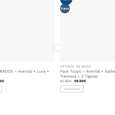
AOS
FAVORITOS
5 pcs
ARTIGOS DE MESA
ADOS – Avental + Luva +
Pack Tulips – Avental + Galhe
Travessa + 2 Tigelas
O
O
O
0
€
67.80
€
59.50
€
o
preço
preço
preço
nal
atual
original
atual
ADICIONAR
é:
era:
é:
5€.
55.00€.
67.80€.
59.50€.