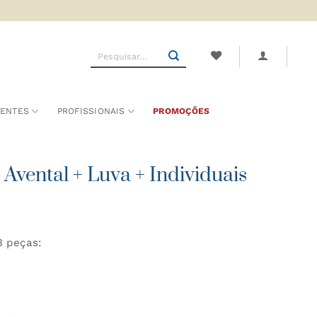
Pesquisar
por:
SENTES
PROFISSIONAIS
PROMOÇÕES
vental + Luva + Individuais
3 peças: