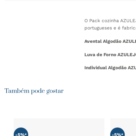
O Pack cozinha AZULEJO
portugueses e é fabri
Avental Algodão AZU
Luva de Forno AZULE
Individual Algodão AZ
Também pode gostar
-5%
-5%
ADICIONAR