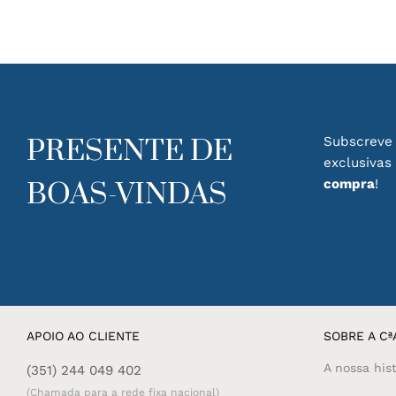
variants.
The
options
may
be
chosen
on
the
PRESENTE DE
Subscreve 
product
exclusivas
page
compra
!
BOAS-VINDAS
APOIO AO CLIENTE
SOBRE A CªA
A nossa hist
(351) 244 049 402
(Chamada para a rede fixa nacional)