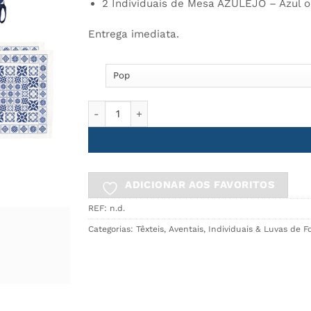
2 Individuais de Mesa AZULEJO – Azul 
Entrega imediata.
Quantidade de Pack cozinha AZULEJO - Avental 
ADICIONAR AOS FAVORITOS
REF:
n.d.
Categorias:
Têxteis
,
Aventais
,
Individuais & Luvas de F