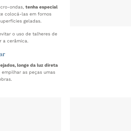
micro-ondas,
tenha especial
ite colocá-las em fornos
uperfícies geladas.
itar o uso de talheres de
r a cerâmica.
ar
rejados, longe da luz direta
e empilhar as peças umas
uebras.