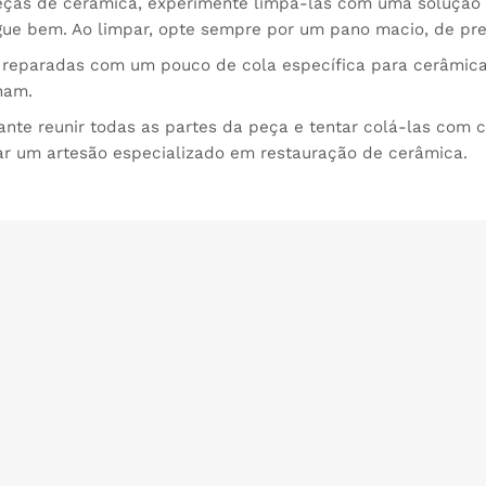
ças de cerâmica, experimente limpá-las com uma solução d
gue bem. Ao limpar, opte sempre por um pano macio, de pre
eparadas com um pouco de cola específica para cerâmica. 
nam.
nte reunir todas as partes da peça e tentar colá-las com c
rar um artesão especializado em restauração de cerâmica.