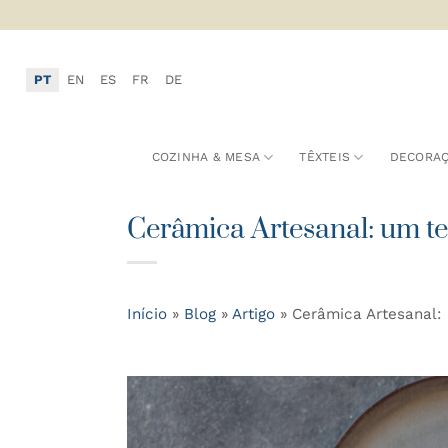
Skip
to
content
PT
EN
ES
FR
DE
COZINHA & MESA
TÊXTEIS
DECORA
Cerâmica Artesanal: um te
Início
»
Blog
»
Artigo
»
Cerâmica Artesanal: 