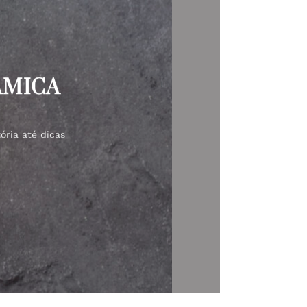
ÂMICA
ória até dicas