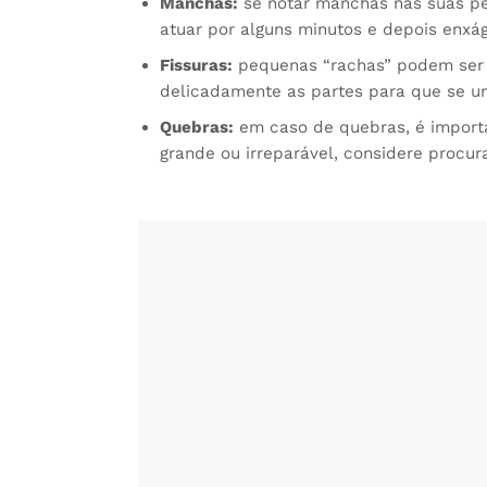
Manchas:
se notar manchas nas suas pe
atuar por alguns minutos e depois enxá
Fissuras:
pequenas “rachas” podem ser r
delicadamente as partes para que se u
Quebras:
em caso de quebras, é importa
grande ou irreparável, considere procu