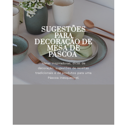
SUGESTÕES
PARA
DECORAÇÃO DE
MESA DE
PÁSCOA
Ideias inspiradoras, dicas de
decoração, sugestões de receitas
tradicionais e de produtos para uma
Páscoa inesquecível.