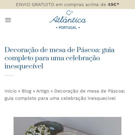
Skip
ENVIO GRATUITO em compras acima de
49€*
to
content
Decoração de mesa de Páscoa: guia
completo para uma celebração
inesquecível
Início
»
Blog
»
Artigo
»
Decoração de mesa de Páscoa:
guia completo para uma celebração inesquecível