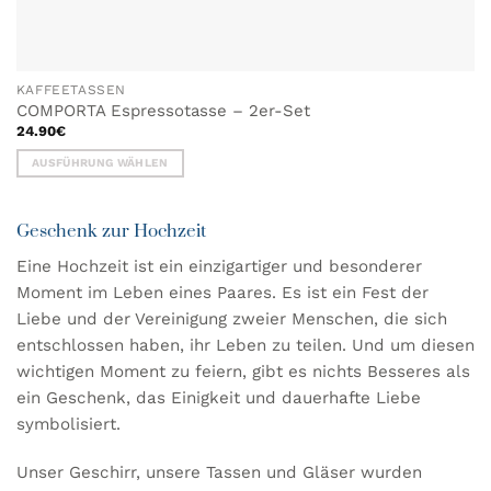
KAFFEETASSEN
COMPORTA Espressotasse – 2er-Set
24.90
€
AUSFÜHRUNG WÄHLEN
Dieses
Produkt
Geschenk zur Hochzeit
weist
mehrere
Eine Hochzeit ist ein einzigartiger und besonderer
Varianten
Moment im Leben eines Paares. Es ist ein Fest der
auf.
Liebe und der Vereinigung zweier Menschen, die sich
Die
Optionen
entschlossen haben, ihr Leben zu teilen. Und um diesen
können
wichtigen Moment zu feiern, gibt es nichts Besseres als
auf
ein Geschenk, das Einigkeit und dauerhafte Liebe
der
symbolisiert.
Produktseite
gewählt
Unser Geschirr, unsere Tassen und Gläser wurden
werden