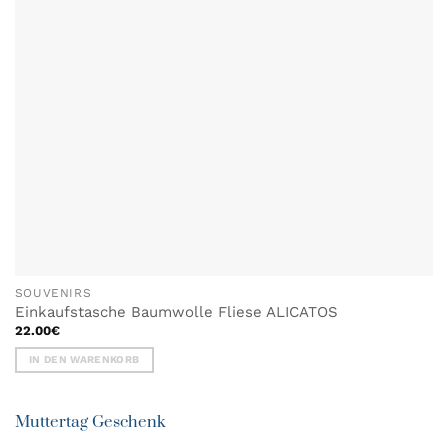
auf
der
Produktseite
gewählt
werden
SOUVENIRS
Einkaufstasche Baumwolle Fliese ALICATOS
22.00
€
IN DEN WARENKORB
Muttertag Geschenk