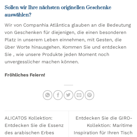
Produkt
Sollen wir Ihre nächsten originellen Geschenke
weist
mehrere
auswählen?
Varianten
Wir von Companhia Atlântica glauben an die Bedeutung
auf.
von Geschenken für diejenigen, die einen besonderen
Die
Optionen
Platz in unserem Leben einnehmen, mit Gesten, die
können
über Worte hinausgehen.
Kommen Sie und entdecken
auf
Sie
, wie unsere Produkte
jeden Moment noch
der
unvergesslicher machen können.
Produktseite
gewählt
Fröhliches Feiern!
werden
ALICATOS Kollektion:
Entdecken Sie die GIRO-
Entdecken Sie die Essenz
Kollektion: Maritime
des arabischen Erbes
Inspiration für Ihren Tisch