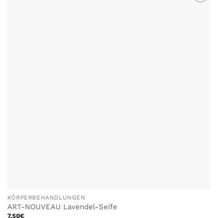
ZU MEINER
WUNSCHLISTE
HINZUFÜGEN
KÖRPERBEHANDLUNGEN
ART-NOUVEAU Lavendel-Seife
7.50
€