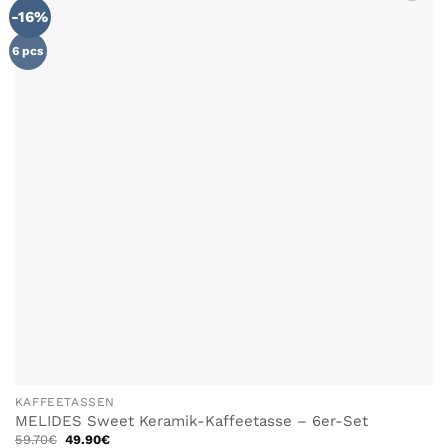
-16%
ZU MEINER
WUNSCHLISTE
HINZUFÜGEN
6 pcs
KAFFEETASSEN
MELIDES Sweet Keramik-Kaffeetasse – 6er-Set
Ursprünglicher
Aktueller
59.70
€
49.90
€