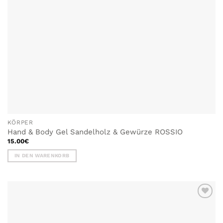
Produktseite
gewählt
werden
KÖRPER
Hand & Body Gel Sandelholz & Gewürze ROSSIO
15.00
€
IN DEN WARENKORB
ZU MEINER
WUNSCHLISTE
HINZUFÜGEN