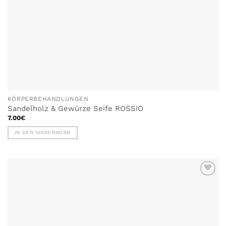
KÖRPERBEHANDLUNGEN
Sandelholz & Gewürze Seife ROSSIO
7.00
€
IN DEN WARENKORB
ZU MEINER
WUNSCHLISTE
HINZUFÜGEN