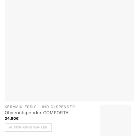
Optionen
können
auf
der
Produktseite
gewählt
werden
KERAMIK-ESSIG- UND ÖLSPENDER
Olivenölspender COMPORTA
34.90
€
AUSFÜHRUNG WÄHLEN
Dieses