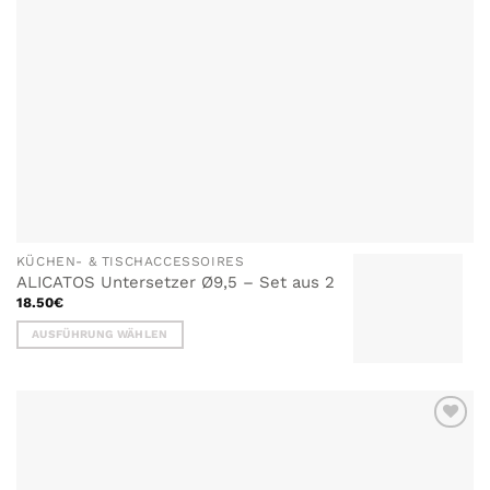
KÜCHEN- & TISCHACCESSOIRES
ALICATOS Untersetzer Ø9,5 – Set aus 2
18.50
€
AUSFÜHRUNG WÄHLEN
Dieses
Produkt
weist
mehrere
ZU MEINER
Varianten
WUNSCHLISTE
auf.
HINZUFÜGEN
Die