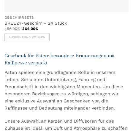
GESCHIRRSETS
BREEZY-Geschirr – 24 Stück
Ursprünglicher
Aktueller
456.00
€
364.00
€
Preis
Preis
war:
ist:
AUSFÜHRUNG WÄHLEN
456.00€
364.00€.
Dieses
Produkt
Geschenk für Paten: besondere Erinnerungen mit
weist
mehrere
Raffinesse verpackt
Varianten
Paten spielen eine grundlegende Rolle in unserem
auf.
Leben: Sie bieten Unterstützung, Führung und
Die
Optionen
Freundschaft in den wichtigsten Momenten. Um diese
können
besonderen Beziehungen zu würdigen, schlagen wir
auf
eine exklusive Auswahl an Geschenken vor, die
der
Raffinesse und Bedeutung miteinander verbinden.
Produktseite
gewählt
Unsere Auswahl an Kerzen und Diffusoren für das
werden
Zuhause ist ideal, um Duft und Atmosphäre zu schaffen,