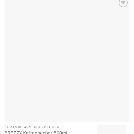
ZU MEINER
WUNSCHLISTE
HINZUFÜGEN
KERAMIKTASSEN & -BECHER
BREEZY Kaffeebecher 500ml