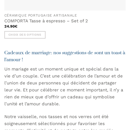
CÉRAMIQUE PORTUGAISE ARTISANALE
COMPORTA Tasse à espresso – Set of 2
24.90
€
CHOIX DES OPTIONS
Ce
produit
Cadeaux de marriage: nos suggestions de sont un toast à
a
plusieurs
l’amour !
variations.
Un mariage est un moment unique et spécial dans la
Les
vie d’un couple. C’est une célébration de l’amour et de
options
peuvent
l’union de deux personnes qui décident de partager
être
leur vie. Et pour célébrer ce moment important, il n’y a
choisies
rien de mieux que d’offrir un cadeau qui symbolise
sur
l’unité et l’amour durable.
la
page
Notre vaisselle, nos tasses et nos verres ont été
du
produit
soigneusement sélectionnés pour favoriser les