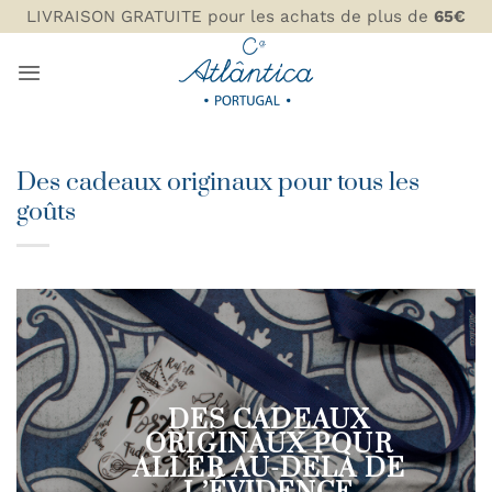
Passer
LIVRAISON GRATUITE pour les achats de plus de
65€
au
contenu
Des cadeaux originaux pour tous les
goûts
DES CADEAUX
ORIGINAUX POUR
ALLER AU-DELÀ DE