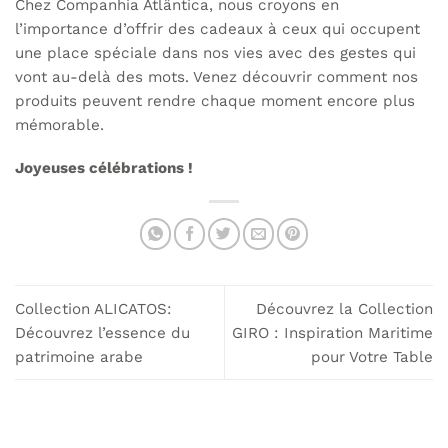
Chez Companhia Atlântica, nous croyons en
variations.
l’importance d’offrir des cadeaux à ceux qui occupent
Les
une place spéciale dans nos vies avec des gestes qui
options
peuvent
vont au-delà des mots.
Venez découvrir
comment nos
être
produits
peuvent rendre chaque moment encore plus
choisies
mémorable.
sur
la
Joyeuses célébrations !
page
du
produit
Collection ALICATOS:
Découvrez la Collection
Découvrez l’essence du
GIRO : Inspiration Maritime
patrimoine arabe
pour Votre Table