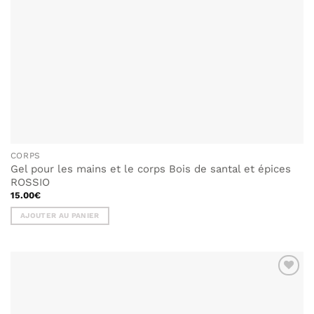
du
produit
CORPS
Gel pour les mains et le corps Bois de santal et épices
ROSSIO
15.00
€
AJOUTER AU PANIER
AJOUTER
À MA
LISTE DE