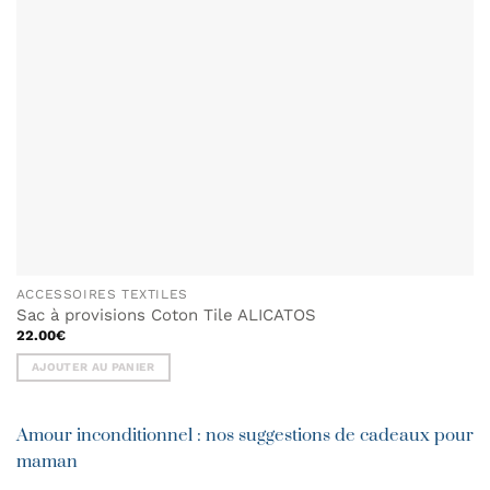
sur
la
page
du
produit
ACCESSOIRES TEXTILES
Sac à provisions Coton Tile ALICATOS
22.00
€
AJOUTER AU PANIER
Amour inconditionnel : nos suggestions de cadeaux pour
maman