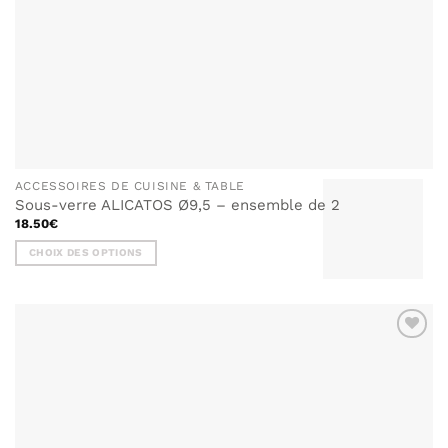
ACCESSOIRES DE CUISINE & TABLE
Sous-verre ALICATOS Ø9,5 – ensemble de 2
18.50
€
CHOIX DES OPTIONS
Ce
produit
a
plusieurs
AJOUTER
variations.
À MA
Les
LISTE DE
options
SOUHAITS
peuvent
être