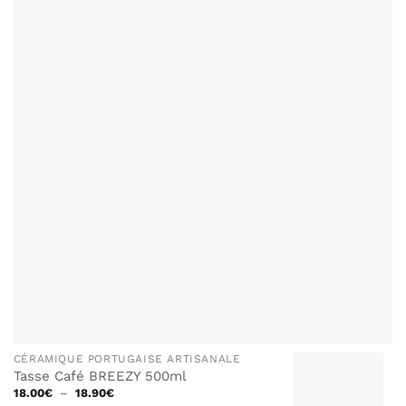
AJOUTER
À MA
LISTE DE
SOUHAITS
CÉRAMIQUE PORTUGAISE ARTISANALE
Tasse Café BREEZY 500ml
Plage
18.00
€
–
18.90
€
de