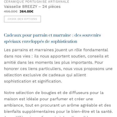
CÉRAMIQUE PORTUGAISE ARTISANALE
Vaisselle BREEZY – 24 pièces
Le
Le
456.00
€
364.00
€
prix
prix
initial
actuel
CHOIX DES OPTIONS
était :
est :
456.00€.
364.00€.
Ce
produit
Cadeaux pour parrain et marraine : des souvenirs
a
plusieurs
spéciaux enveloppés de sophistication
variations.
Les parrains et marraines jouent un rôle fondamental
Les
dans nos vies : ils nous apportent soutien, conseils et
options
peuvent
amitié dans les moments les plus importants. Pour
être
honorer ces liens particuliers, nous vous proposons une
choisies
sélection exclusive de cadeaux qui allient
sur
sophistication et signification.
la
page
Notre sélection de bougies et de diffuseurs pour la
du
produit
maison est idéale pour parfumer et créer une
ambiance, tout en procurant un arôme agréable et des
bienfaits supplémentaires pour le bien-être et la santé.