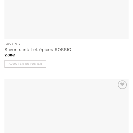
SAVONS
Savon santal et épices ROSSIO
7.00
€
AJOUTER AU PANIER
AJOUTER
À MA
LISTE DE
SOUHAITS