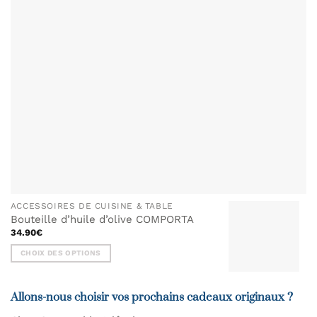
choisies
sur
la
page
du
produit
ACCESSOIRES DE CUISINE & TABLE
Bouteille d’huile d’olive COMPORTA
34.90
€
CHOIX DES OPTIONS
Ce
produit
Allons-nous choisir vos prochains cadeaux originaux ?
a
plusieurs