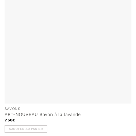
LISTE DE
SOUHAITS
SAVONS
ART-NOUVEAU Savon à la lavande
7.50
€
AJOUTER AU PANIER