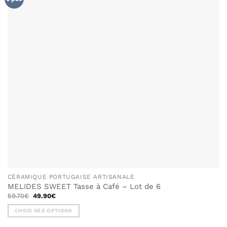
SOUHAITS
CÉRAMIQUE PORTUGAISE ARTISANALE
MELIDES SWEET Tasse à Café – Lot de 6
Le
Le
59.70
€
49.90
€
prix
prix
initial
actuel
CHOIX DES OPTIONS
était :
est :
59.70€.
49.90€.
Ce