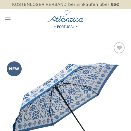
Zum
KOSTENLOSER VERSAND bei Einkäufen über
65€
Inhalt
springen
ZU MEINER
WUNSCHLISTE
NEW
HINZUFÜGEN