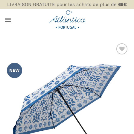
Passer
LIVRAISON GRATUITE pour les achats de plus de
65€
au
contenu
AJOUTER
À MA
NEW
LISTE DE
SOUHAITS