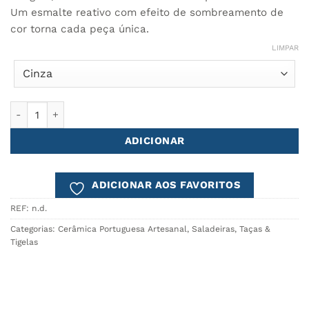
through
18.90€
Um esmalte reativo com efeito de sombreamento de
cor torna cada peça única.
LIMPAR
Quantidade de Tigela 18cm BREEZY
ADICIONAR
ADICIONAR AOS FAVORITOS
REF:
n.d.
Categorias:
Cerâmica Portuguesa Artesanal
,
Saladeiras, Taças &
Tigelas