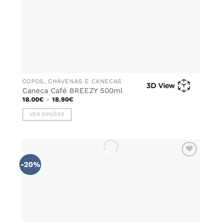
page
COPOS, CHÁVENAS E CANECAS
Caneca Café BREEZY 500ml
Price
18.00
€
–
18.90
€
range:
18.00€
VER OPÇÕES
through
18.90€
This
product
has
multiple
-20%
ADICIONAR
variants.
AOS
The
FAVORITOS
options
may
be
chosen