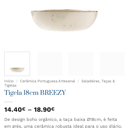
Início
/
Cerâmica Portuguesa Artesanal
/
Saladeiras, Taças &
Tigelas
Tigela 18cm BREEZY
Price
14.40
–
18.90
€
€
range:
De design boho orgânico, a taça baixa Ø18cm, é feita
14.40€
em grés, uma cerâmica robusta ideal para o uso diário.