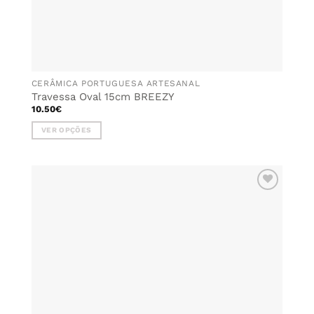
CERÂMICA PORTUGUESA ARTESANAL
Travessa Oval 15cm BREEZY
10.50
€
VER OPÇÕES
This
product
has
multiple
ADICIONAR
variants.
AOS
The
FAVORITOS
options
may
be
chosen
on
the
product