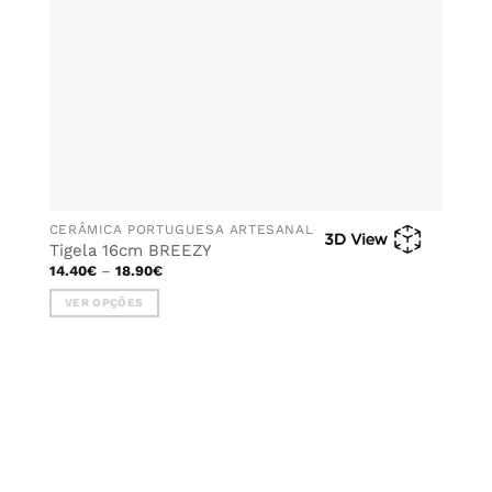
on
the
product
page
CERÂMICA PORTUGUESA ARTESANAL
Tigela 16cm BREEZY
Price
14.40
€
–
18.90
€
range:
14.40€
VER OPÇÕES
through
18.90€
This
product
has
multiple
variants.
The
options
may