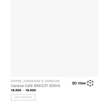
ADICIONAR
AOS
FAVORITOS
COPOS, CHÁVENAS E CANECAS
Caneca Café BREEZY 500ml
Price
18.00
€
–
18.90
€
range:
18.00€
VER OPÇÕES
through
18.90€
This
product