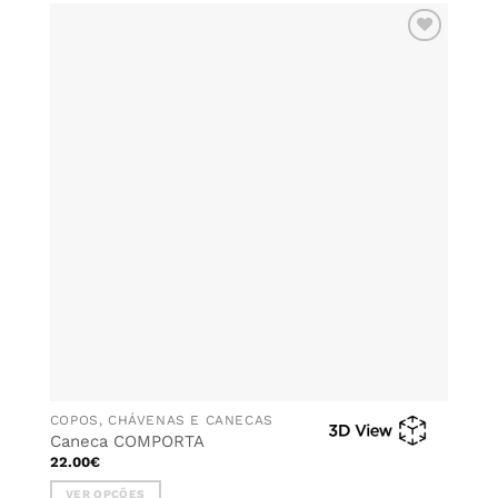
has
multiple
ADICIONAR
variants.
AOS
The
FAVORITOS
options
may
be
chosen
on
the
product
page
COPOS, CHÁVENAS E CANECAS
Caneca COMPORTA
22.00
€
VER OPÇÕES