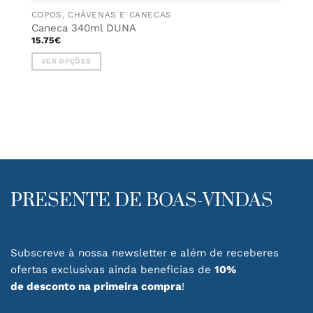
COPOS, CHÁVENAS E CANECAS
Caneca 340ml DUNA
15.75
€
VER OPÇÕES
This
product
has
multiple
variants.
The
options
may
be
PRESENTE DE BOAS-VINDAS
chosen
on
the
product
Subscreve à nossa newsletter e além de receberes
page
ofertas exclusivas ainda beneficias de
10%
de desconto na primeira compra
!