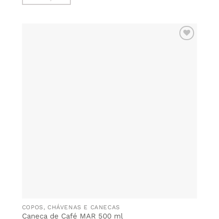
This
product
has
multiple
ADICIONAR
variants.
AOS
The
FAVORITOS
options
may
be
chosen
on
the
product
page
COPOS, CHÁVENAS E CANECAS
Caneca de Café MAR 500 ml