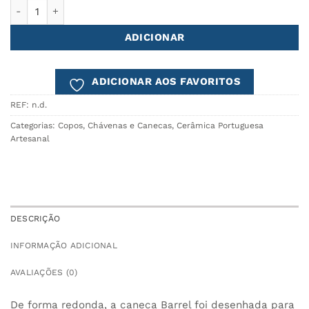
Quantidade de Caneca Café BARREL 450ml
ADICIONAR
ADICIONAR AOS FAVORITOS
REF:
n.d.
Categorias:
Copos, Chávenas e Canecas
,
Cerâmica Portuguesa
Artesanal
DESCRIÇÃO
INFORMAÇÃO ADICIONAL
AVALIAÇÕES (0)
De forma redonda, a caneca Barrel foi desenhada para