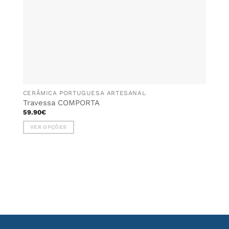
product
page
CERÂMICA PORTUGUESA ARTESANAL
Travessa COMPORTA
59.90
€
VER OPÇÕES
This
product
has
multiple
variants.
The
options
may
be