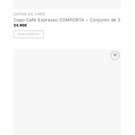
COPOS DE CAFÉ
Copo Café Expresso COMPORTA – Conjunto de 2
24.90
€
VER OPÇÕES
This
product
has
multiple
ADICIONAR
variants.
AOS
The
FAVORITOS
options
may
be
chosen
on
the
product
page