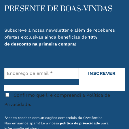
chosen
PRESENTE DE BOAS-VINDAS
on
the
product
page
Subscreve à nossa newsletter e além de receberes
ofertas exclusivas ainda beneficias de
10%
de desconto na primeira compra
!
Confirmo que li e compreendi a Política de
Privacidade.
*Aceito receber comunicações comerciais da CªAtlântica
Não enviamos spam! Lê a nossa
política de privacidade
para
informação adicional.