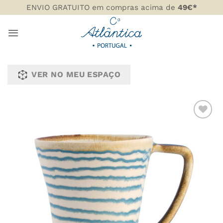
Skip
ENVIO GRATUITO em compras acima de
49€*
to
content
VER NO MEU ESPAÇO
ADICIONAR
AOS
FAVORITOS