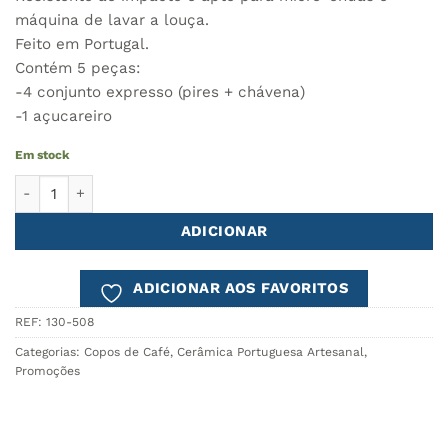
máquina de lavar a louça.
Feito em Portugal.
Contém 5 peças:
-4 conjunto expresso (pires + chávena)
-1 açucareiro
Em stock
Quantidade de Conjunto de Café PLANTOIR - 5 peças
ADICIONAR
ADICIONAR AOS FAVORITOS
REF:
130-508
Categorias:
Copos de Café
,
Cerâmica Portuguesa Artesanal
,
Promoções