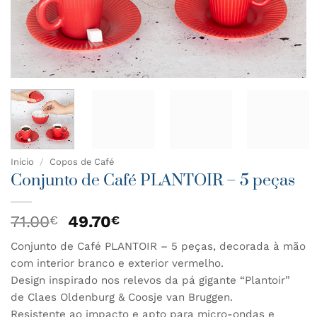
Início
/
Copos de Café
Conjunto de Café PLANTOIR – 5 peças
O
O
71.00
49.70
€
€
preço
preço
Conjunto de Café PLANTOIR – 5 peças, decorada à mão
original
atual
com interior branco e exterior vermelho.
era:
é:
71.00€.
49.70€.
Design inspirado nos relevos da pá gigante “Plantoir”
de Claes Oldenburg & Coosje van Bruggen.
Resistente ao impacto e apto para micro-ondas e