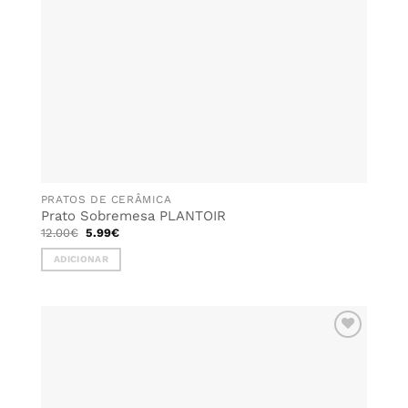
PRATOS DE CERÂMICA
Prato Sobremesa PLANTOIR
O
O
12.00
€
5.99
€
preço
preço
original
atual
ADICIONAR
era:
é:
12.00€.
5.99€.
ADICIONAR
AOS
FAVORITOS