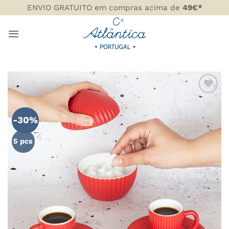
Skip
ENVIO GRATUITO em compras acima de
49€*
to
content
ADICIONAR
AOS
-30%
FAVORITOS
5 pcs