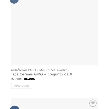
CERÂMICA PORTUGUESA ARTESANAL
Taça Cereais GIRO – conjunto de 6
O
O
101.40
€
85.90
€
preço
preço
original
atual
ADICIONAR
era:
é:
101.40€.
85.90€.