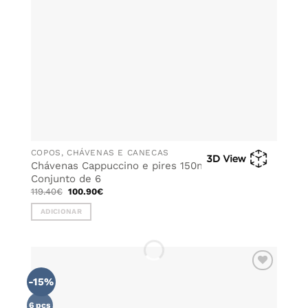
COPOS, CHÁVENAS E CANECAS
Chávenas Cappuccino e pires 150ml GIRO –
Conjunto de 6
O
O
119.40
€
100.90
€
preço
preço
original
atual
ADICIONAR
era:
é:
119.40€.
100.90€.
-15%
ADICIONAR
AOS
FAVORITOS
6 pcs