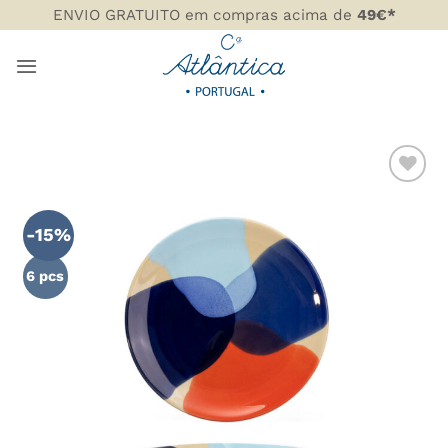
Skip
ENVIO GRATUITO em compras acima de
49€*
to
content
ADICIONAR
AOS
-15%
FAVORITOS
6 pcs