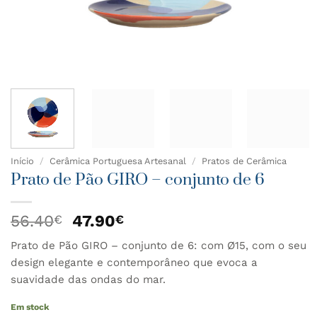
Início
/
Cerâmica Portuguesa Artesanal
/
Pratos de Cerâmica
Prato de Pão GIRO – conjunto de 6
O
O
56.40
47.90
€
€
preço
preço
Prato de Pão GIRO – conjunto de 6: com Ø15, com o seu
original
atual
design elegante e contemporâneo que evoca a
era:
é:
56.40€.
47.90€.
suavidade das ondas do mar.
Em stock