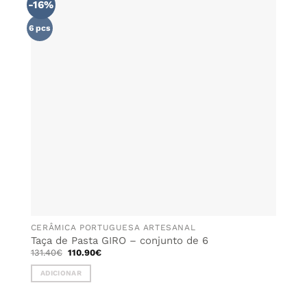
-16%
ADICIONAR
AOS
FAVORITOS
6 pcs
CERÂMICA PORTUGUESA ARTESANAL
Taça de Pasta GIRO – conjunto de 6
O
O
131.40
€
110.90
€
preço
preço
original
atual
ADICIONAR
era:
é:
131.40€.
110.90€.