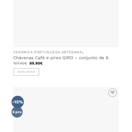
CERÂMICA PORTUGUESA ARTESANAL
Chávenas Café e pires GIRO – conjunto de 6
O
O
107.40
€
89.90
€
preço
preço
original
atual
ADICIONAR
era:
é:
107.40€.
89.90€.
-15%
ADICIONAR
AOS
FAVORITOS
6 pcs