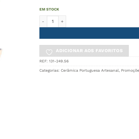
EM STOCK
Quantidade de Taça de Pasta GIRO - conjunto d
ADICIONAR AOS FAVORITOS
REF:
131-249.S6
Categorias:
Cerâmica Portuguesa Artesanal
,
Promoçõe