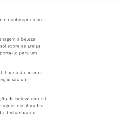
te e contemporâneo
enagem à beleza
sol sobre as areias
sportá-lo para um
l, honrando assim a
 peças são um
ção da beleza natural
 margens ensolaradas
sta deslumbrante