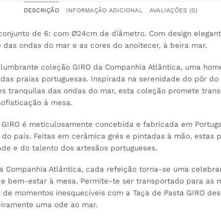
DESCRIÇÃO
INFORMAÇÃO ADICIONAL
AVALIAÇÕES (0)
 conjunto de 6: com Ø24cm de diâmetro. Com design elegan
 das ondas do mar e as cores do anoitecer, à beira mar.
slumbrante coleção GIRO da Companhia Atlântica, uma hom
as praias portuguesas. Inspirada na serenidade do pôr do 
s tranquilas das ondas do mar, esta coleção promete tran
ofisticação à mesa.
GIRO é meticulosamente concebida e fabricada em Portuga
l do país. Feitas em cerâmica grés e pintadas à mão, estas
de e do talento dos artesãos portugueses.
 Companhia Atlântica, cada refeição torna-se uma celebra
 de bem-estar à mesa. Permite-te ser transportado para as
ta de momentos inesquecíveis com a Taça de Pasta GIRO de
eiramente uma ode ao mar.