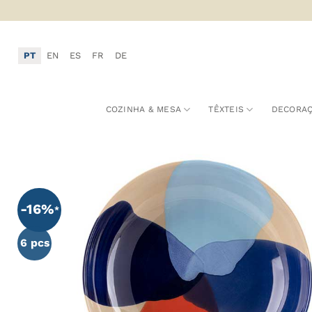
Skip
to
content
PT
EN
ES
FR
DE
COZINHA & MESA
TÊXTEIS
DECORA
A
-16%
F
6 pcs