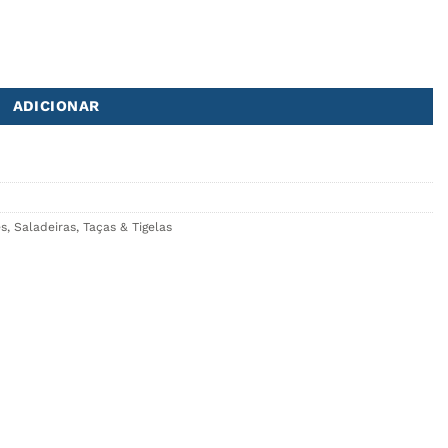
e 6
ADICIONAR
s
,
Saladeiras, Taças & Tigelas