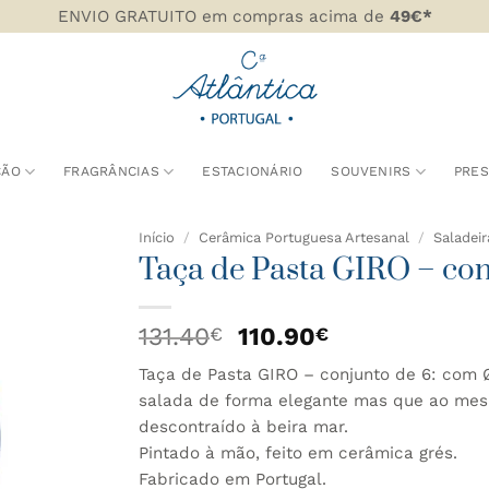
ENVIO GRATUITO em compras acima de
49€*
ÇÃO
FRAGRÂNCIAS
ESTACIONÁRIO
SOUVENIRS
PRE
Início
/
Cerâmica Portuguesa Artesanal
/
Saladeir
Taça de Pasta GIRO – con
DICIONAR
AOS
O
O
131.40
110.90
€
€
AVORITOS
preço
preço
Taça de Pasta GIRO – conjunto de 6: com Ø
original
atual
salada de forma elegante mas que ao mes
era:
é:
131.40€.
110.90€.
descontraído à beira mar.
Pintado à mão, feito em cerâmica grés.
Fabricado em Portugal.