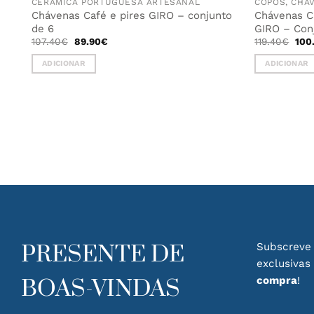
CERÂMICA PORTUGUESA ARTESANAL
COPOS, CHÁ
Chávenas Café e pires GIRO – conjunto
Chávenas C
de 6
GIRO – Con
O
O
O
107.40
€
89.90
€
119.40
€
100
preço
preço
pre
original
atual
orig
ADICIONAR
ADICIONAR
era:
é:
era:
107.40€.
89.90€.
119.
PRESENTE DE
Subscreve 
exclusivas
compra
!
BOAS-VINDAS