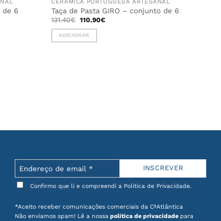
ANAL
CERÂMICA PORTUGUESA ARTESANAL
 de 6
Taça de Pasta GIRO – conjunto de 6
O
O
131.40
€
110.90
€
preço
preço
original
atual
ADICIONAR
era:
é:
131.40€.
110.90€.
Confirmo que li e compreendi a Política de Privacidade.
*Aceito receber comunicações comerciais da CªAtlântica
Não enviamos spam! Lê a nossa
política de privacidade
para