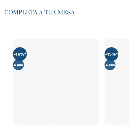
COMPLETA A TUA MESA
-16%
-15%
ADICIONAR
AOS
FAVORITOS
6 pcs
6 pcs