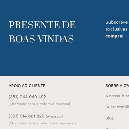
chosen
chosen
on
on
the
the
product
product
PRESENTE DE
Subscreve 
page
page
exclusivas
compra
!
BOAS-VINDAS
APOIO AO CLIENTE
SOBRE A CªA
A nossa hist
(351) 244 049 402
(Chamada para a rede fixa nacional)
Sustentabil
(351) 914 681 826
(whatsapp)
Blog
(Chamada para a rede móvel nacional)