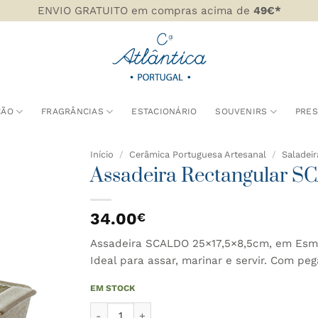
ENVIO GRATUITO em compras acima de
49€*
ÇÃO
FRAGRÂNCIAS
ESTACIONÁRIO
SOUVENIRS
PRE
Início
/
Cerâmica Portuguesa Artesanal
/
Saladeir
Assadeira Rectangular 
DICIONAR
AOS
34.00
€
AVORITOS
Assadeira SCALDO 25×17,5×8,5cm, em Esma
Ideal para assar, marinar e servir. Com pe
EM STOCK
Quantidade de Assadeira Rectangular SCALDO