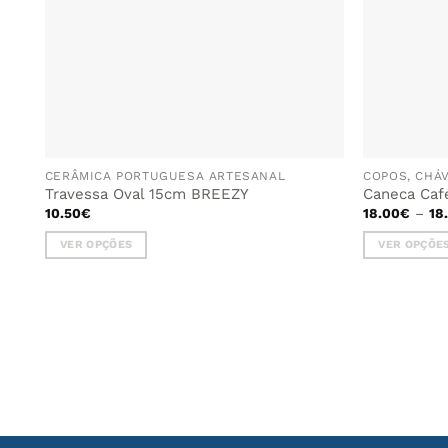
CERÂMICA PORTUGUESA ARTESANAL
COPOS, CHÁ
Travessa Oval 15cm BREEZY
Caneca Caf
10.50
€
18.00
€
–
18
VER OPÇÕES
VER OPÇÕE
This
This
product
product
has
has
multiple
multiple
variants.
variants.
The
The
options
options
may
may
be
be