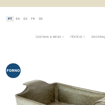
Skip
to
content
PT
EN
ES
FR
DE
COZINHA & MESA
TÊXTEIS
DECORA
A
FORNO
F