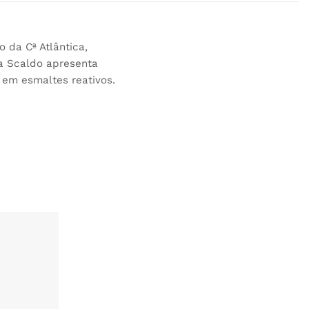
 da Cª Atlântica,
 a Scaldo apresenta
 em esmaltes reativos.
ADICIONAR
AOS
FAVORITOS