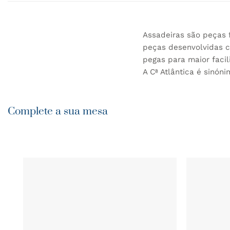
Assadeiras são peças 
peças desenvolvidas co
pegas para maior faci
A Cª Atlântica é sinón
Complete a sua mesa
ADICIONAR
AOS
FAVORITOS