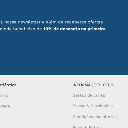
chosen
on
the
product
à nossa newsletter e além de receberes ofertas
page
 ainda beneficias de
10% de desconto na primeira
tlântica
INFORMAÇÕES ÚTEIS
ória
Gestão de conta
Trocas & Devoluções
idade
Condições das ofertas
Envio & Entrega