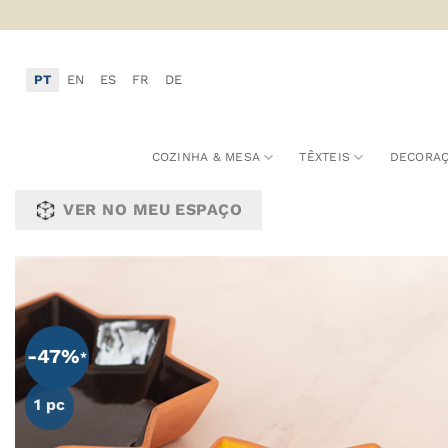
Skip
to
content
PT
EN
ES
FR
DE
COZINHA & MESA
TÊXTEIS
DECORA
VER NO MEU ESPAÇO
A
-47%
F
1 pc