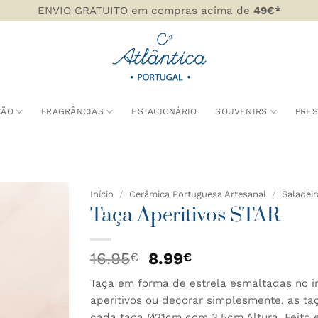
ENVIO GRATUITO em compras acima de
49€*
ÇÃO
FRAGRÂNCIAS
ESTACIONÁRIO
SOUVENIRS
PRE
Início
/
Cerâmica Portuguesa Artesanal
/
Saladeir
Taça Aperitivos STAR
DICIONAR
AOS
O
O
16.95
8.99
€
€
AVORITOS
preço
preço
Taça em forma de estrela esmaltadas no int
original
atual
aperitivos ou decorar simplesmente, as ta
era:
é:
cada taça Ø21cm com 3,5cm Altura. Feito 