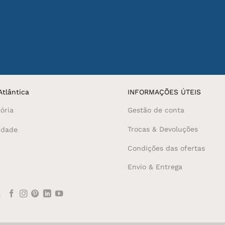
tlântica
INFORMAÇÕES ÚTEIS
ória
Gestão de conta
Trocas & Devoluções
idade
Condições das ofertas
Envio & Entrega
S