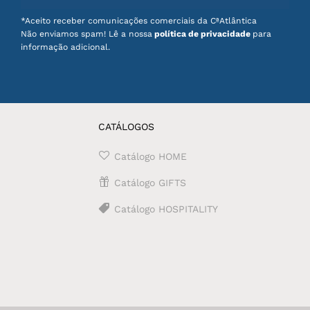
*Aceito receber comunicações comerciais da CªAtlântica
Não enviamos spam! Lê a nossa
política de privacidade
para
informação adicional.
CATÁLOGOS
Catálogo HOME
Catálogo GIFTS
Catálogo HOSPITALITY