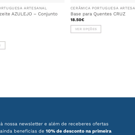
ORTUGUESA ARTESANAL
CERÂMICA PORTUGUESA ARTES
Azeite AZULEJO – Conjunto
Base para Quentes CRUZ
18.50
€
VER OPÇÕES
This
product
S
has
multiple
variants.
The
options
may
be
chosen
on
the
product
page
à nossa newsletter e além de receberes ofertas
 ainda beneficias de
10% de desconto na primeira