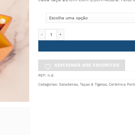
16.95€.
8.99€.
Quantidade de Taça Aperitivos STAR
ADICIONAR AOS FAVORITOS
REF:
n.d.
Categorias:
Saladeiras, Taças & Tigelas
,
Cerâmica Port