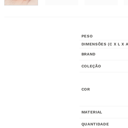
PESO
DIMENSÕES (C X L X A
BRAND
COLEÇÃO
COR
MATERIAL
QUANTIDADE