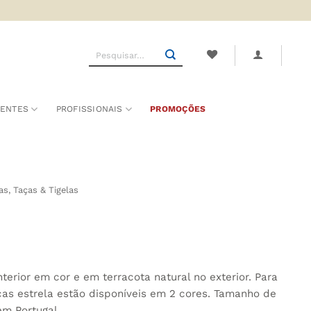
Pesquisar
por:
SENTES
PROFISSIONAIS
PROMOÇÕES
as, Taças & Tigelas
erior em cor e em terracota natural no exterior. Para
ças estrela estão disponíveis em 2 cores. Tamanho de
em Portugal