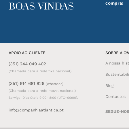
compra
!
BOAS-VINDAS
APOIO AO CLIENTE
SOBRE A CªA
A nossa hist
(351) 244 049 402
(Chamada para a rede fixa nacional)
Sustentabil
(351) 914 681 826
(whatsapp)
Blog
(Chamada para a rede móvel nacional)
Contactos
Serviço: Dias úteis 9:00-18:00 (UTC+00:00).
info@companhiaatlantica.pt
SEGUE-NO