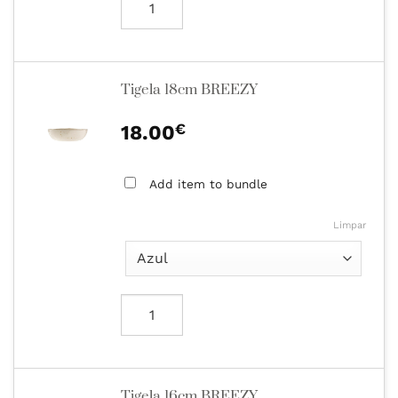
Tigela 18cm BREEZY
€
18.00
Add item to bundle
Limpar
Tigela 16cm BREEZY