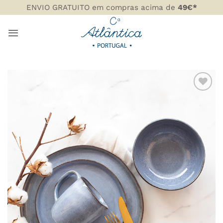
Skip
ENVIO GRATUITO em compras acima de
49€*
to
content
ADICIONAR
AOS
FAVORITOS