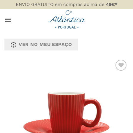
Skip
ENVIO GRATUITO em compras acima de
49€*
to
content
VER NO MEU ESPAÇO
ADICIONAR
AOS
FAVORITOS