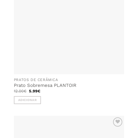
PRATOS DE CERÂMICA
Prato Sobremesa PLANTOIR
O
O
12.00
€
5.99
€
preço
preço
original
atual
ADICIONAR
era:
é:
12.00€.
5.99€.
ADICIONAR
AOS