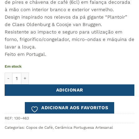
de pires e chávena de café (6cl) em faiança decorada
à mão com interior branco e exterior vermelho.
Design inspirado nos relevos da pá gigante “Plantoir”
de Claes Oldenburg & Coosje van Bruggen.
Resistente ao impacto e seguro para utilização em
forno, frigorífico/congelador, micro-ondas e máquina de
lavar a louça.
Feito em Portugal.
Em stock
Quantidade de Chávena de Café Expresso e Pires PLANTOIR
ADICIONAR
ADICIONAR AOS FAVORITOS
REF:
130-463
Categorias:
Copos de Café
,
Cerâmica Portuguesa Artesanal