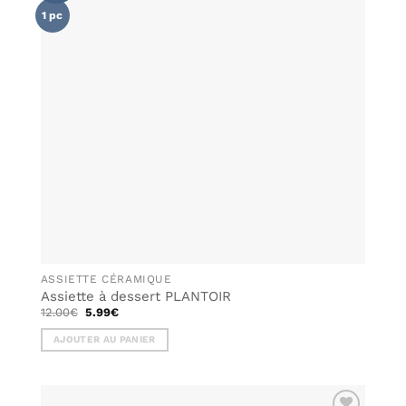
LISTE DE
1 pc
SOUHAITS
ASSIETTE CÉRAMIQUE
Assiette à dessert PLANTOIR
Le
Le
12.00
€
5.99
€
prix
prix
initial
actuel
AJOUTER AU PANIER
était :
est :
12.00€.
5.99€.