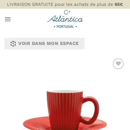
Passer
LIVRAISON GRATUITE pour les achats de plus de
65€
au
contenu
VOIR DANS MON ESPACE
AJOUTER
À MA
LISTE DE
SOUHAITS