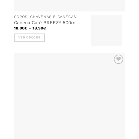
COPOS, CHÁVENAS E CANECAS
Caneca Café BREEZY 500ml
Price
18.00
€
–
18.90
€
range:
18.00€
VER OPÇÕES
through
18.90€
This
product
has
multiple
ADICIONAR
variants.
AOS
The
FAVORITOS
options
may
be
chosen
on
the
product
page