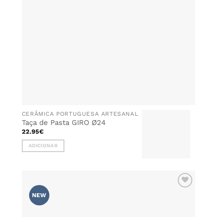
chosen
on
the
product
page
CERÂMICA PORTUGUESA ARTESANAL
Taça de Pasta GIRO Ø24
22.95
€
ADICIONAR
ADICIONAR
NEW
AOS
FAVORITOS