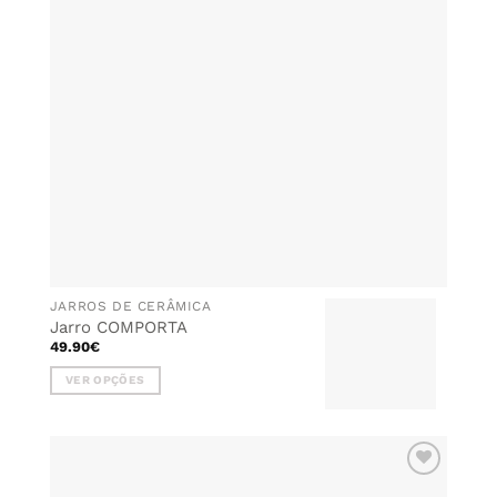
may
be
chosen
on
the
product
page
JARROS DE CERÂMICA
Jarro COMPORTA
49.90
€
VER OPÇÕES
This
product
has
multiple
ADICIONAR
variants.