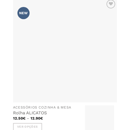
ADICIONAR
NEW
AOS
FAVORITOS
ACESSÓRIOS COZINHA & MESA
Rolha ALICATOS
Price
12.50
€
–
12.90
€
range:
12.50€
VER OPÇÕES
through