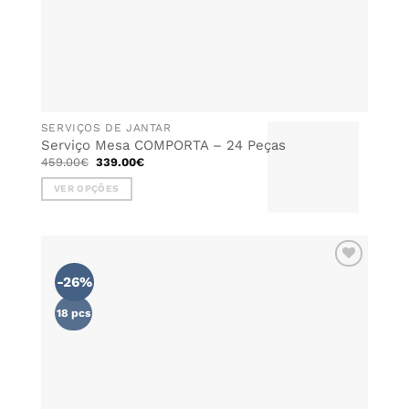
SERVIÇOS DE JANTAR
Serviço Mesa COMPORTA – 24 Peças
O
O
459.00
€
339.00
€
preço
preço
original
atual
VER OPÇÕES
era:
é:
459.00€.
339.00€.
This
product
has
multiple
-26%
ADICIONAR
variants.
AOS
The
FAVORITOS
18 pcs
options
may
be
chosen
on