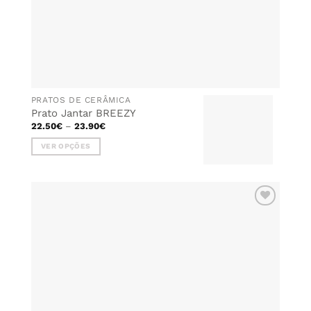
PRATOS DE CERÂMICA
Prato Jantar BREEZY
Price
22.50
€
–
23.90
€
range:
22.50€
VER OPÇÕES
through
23.90€
This
product
has
multiple
ADICIONAR
variants.
AOS
The
FAVORITOS
options
may
be
chosen
on