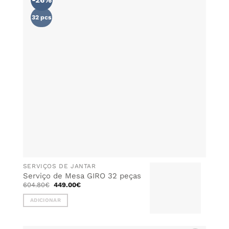
-26%
AOS
FAVORITOS
32 pcs
SERVIÇOS DE JANTAR
Serviço de Mesa GIRO 32 peças
O
O
604.80
€
449.00
€
preço
preço
original
atual
ADICIONAR
era:
é:
604.80€.
449.00€.