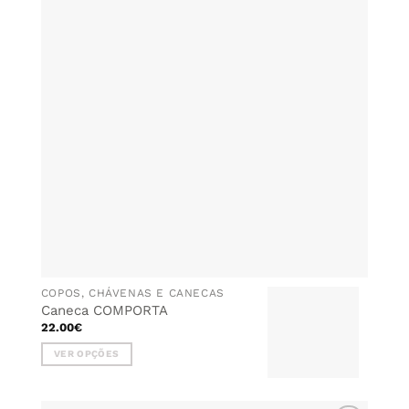
AOS
The
FAVORITOS
options
may
be
chosen
on
the
product
page
COPOS, CHÁVENAS E CANECAS
Caneca COMPORTA
22.00
€
VER OPÇÕES
This
product