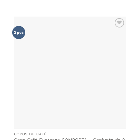
ADICIONAR
2 pcs
AOS
FAVORITOS
COPOS DE CAFÉ
Copo Café Expresso COMPORTA – Conjunto de 2