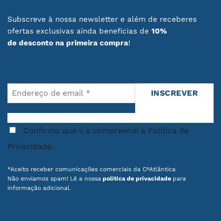
page
Subscreve à nossa newsletter e além de receberes
ofertas exclusivas ainda beneficias de
10%
de desconto na primeira compra
!
Confirmo que li e compreendi a Política de
Privacidade.
*Aceito receber comunicações comerciais da CªAtlântica
Não enviamos spam! Lê a nossa
política de privacidade
para
informação adicional.