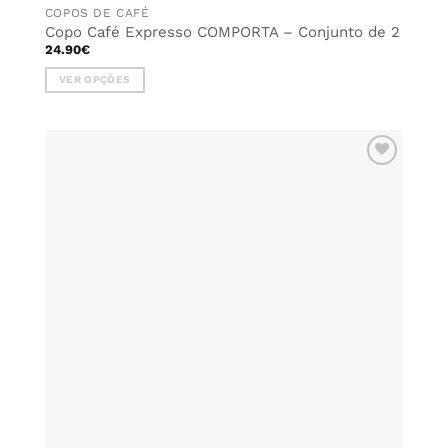
COPOS DE CAFÉ
Copo Café Expresso COMPORTA – Conjunto de 2
24.90
€
VER OPÇÕES
This
product
has
multiple
ADICIONAR
variants.
AOS
The
FAVORITOS
options
may
be
chosen
on
the
product
page