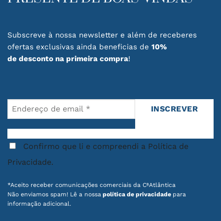
the
product
page
Subscreve à nossa newsletter e além de receberes
ofertas exclusivas ainda beneficias de
10%
de desconto na primeira compra
!
Confirmo que li e compreendi a Política de
Privacidade.
*Aceito receber comunicações comerciais da CªAtlântica
Não enviamos spam! Lê a nossa
política de privacidade
para
informação adicional.