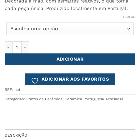
Decorada à mão, com esmaltes reativos, o que torna
cada peça única. Produzido localmente em Portugal.
LIMPAR
Quantidade de Prato Fundo COMPORTA
ADICIONAR
ADICIONAR AOS FAVORITOS
REF:
n.d.
Categorias:
Pratos de Cerâmica
,
Cerâmica Portuguesa Artesanal
DESCRIÇÃO