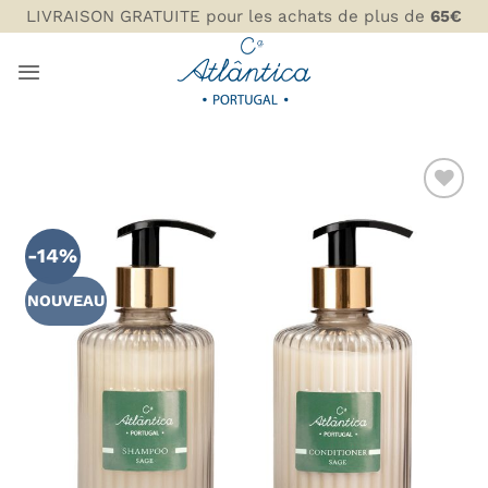
Passer
LIVRAISON GRATUITE pour les achats de plus de
65€
au
contenu
AJOUTER
À MA
-14%
LISTE DE
SOUHAITS
NOUVEAU