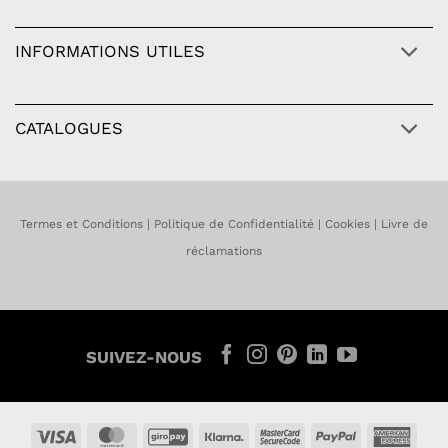
INFORMATIONS UTILES
CATALOGUES
Termes et Conditions
|
Politique de Confidentialité
|
Cookies
|
Livre de
réclamations
SUIVEZ-NOUS
Visa
MasterCard
GiroPay
Klarna
MasterCard
PayPal
Amer