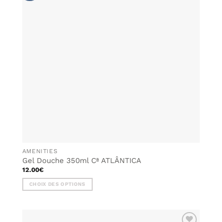
LISTE DE
SOUHAITS
AMENITIES
Gel Douche 350ml Cª ATLÂNTICA
12.00
€
CHOIX DES OPTIONS
Ce
produit
a