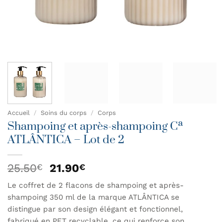
Accueil
/
Soins du corps
/
Corps
Shampoing et après-shampoing Cª
ATLÂNTICA – Lot de 2
Le
Le
25.50
21.90
€
€
prix
prix
Le coffret de 2 flacons de shampoing et après-
initial
actuel
shampoing 350 ml de la marque ATLÂNTICA se
était :
est :
25.50€.
21.90€.
distingue par son design élégant et fonctionnel,
fabriqué en PET recyclable, ce qui renforce son