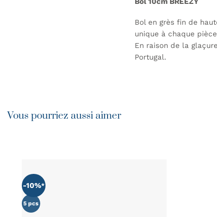
Bol 10cm BREEZY
Bol en grès fin de hau
unique à chaque pièce.
En raison de la glaçur
Portugal.
Vous pourriez aussi aimer
-10%
AJOUTER
À MA
LISTE DE
5 pcs
SOUHAITS