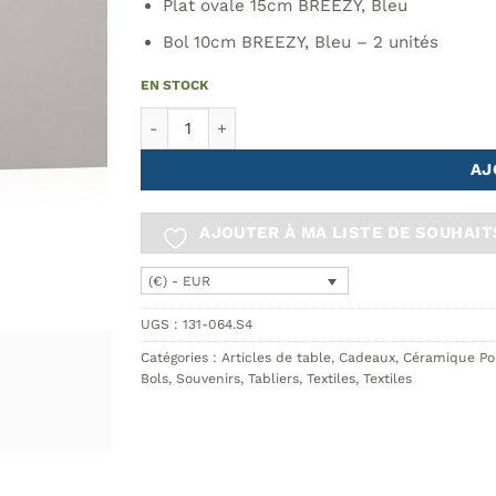
Plat ovale 15cm BREEZY, Bleu
Bol 10cm BREEZY, Bleu – 2 unités
EN STOCK
quantité de Pack BREEZY- tablier + burette + as
AJ
AJOUTER À MA LISTE DE SOUHAIT
(€) - EUR
UGS :
131-064.S4
Catégories :
Articles de table
,
Cadeaux
,
Céramique Por
Bols
,
Souvenirs
,
Tabliers
,
Textiles
,
Textiles