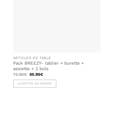
ARTICLES DE TABLE
Pack BREEZY- tablier + burette +
assiette + 2 bols
Le
Le
72.90
€
65.90
€
prix
prix
initial
actuel
AJOUTER AU PANIER
était :
est :
72.90€.
65.90€.