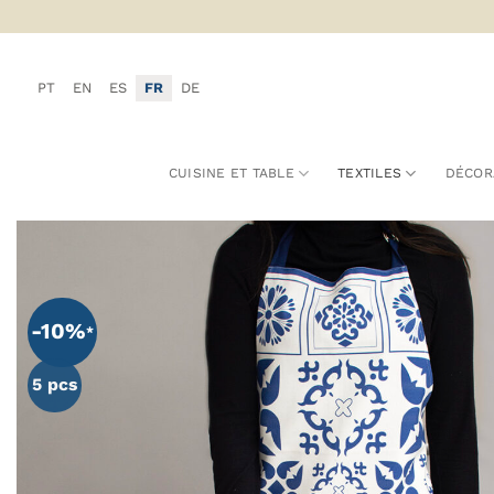
Passer
au
contenu
PT
EN
ES
FR
DE
CUISINE ET TABLE
TEXTILES
DÉCOR
-10%
5 pcs