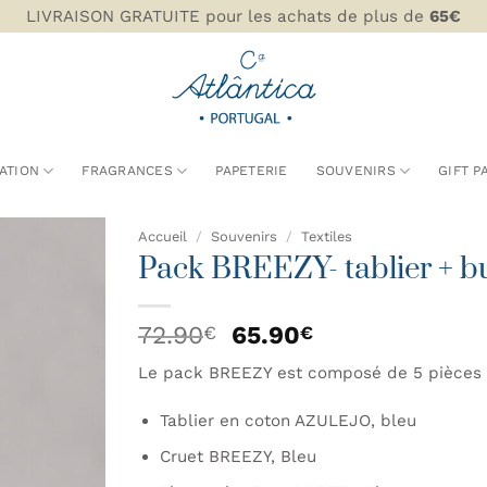
LIVRAISON GRATUITE pour les achats de plus de
65€
ATION
FRAGRANCES
PAPETERIE
SOUVENIRS
GIFT P
Accueil
/
Souvenirs
/
Textiles
Pack BREEZY- tablier + bur
AJOUTER
À MA
Le
Le
72.90
65.90
€
€
LISTE DE
prix
prix
SOUHAITS
Le pack BREEZY est composé de 5 pièces 
initial
actuel
était :
est :
Tablier en coton AZULEJO, bleu
72.90€.
65.90€.
Cruet BREEZY, Bleu