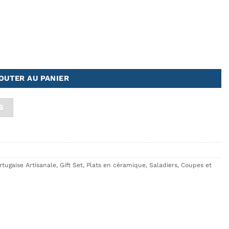
siette + 2 bols
OUTER AU PANIER
S
tugaise Artisanale
,
Gift Set
,
Plats en céramique
,
Saladiers, Coupes et