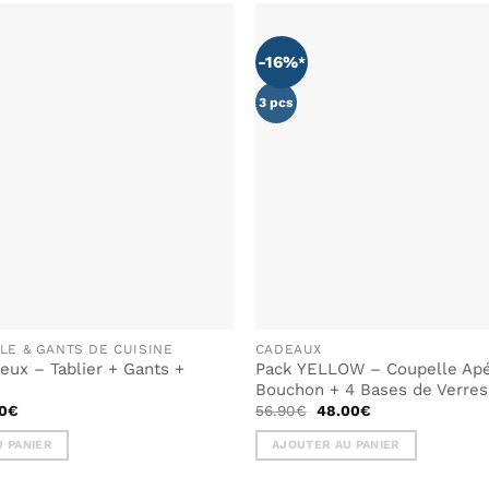
-16%
AJOUTER
À MA
LISTE DE
3 pcs
SOUHAITS
LE & GANTS DE CUISINE
CADEAUX
ux – Tablier + Gants +
Pack YELLOW – Coupelle Apér
Bouchon + 4 Bases de Verres
Le
Le
Le
0
€
56.90
€
48.00
€
prix
prix
prix
al
actuel
initial
actuel
 PANIER
AJOUTER AU PANIER
 :
est :
était :
est :
5€.
55.00€.
56.90€.
48.00€.