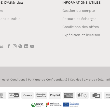
E CªAtlântica
INFORMATIONS UTILES
re
Gestion du compte
ent durable
Retours et écharges
Conditions des offres
Expédition et livraison
US
mes et Conditions
|
Politique de Confidentialité
|
Cookies
|
Livre de réclamat
MasterCard
GiroPay
Klarna
MasterCard
PayPal
American
Apple
Credi
2
Express
Pay
Card