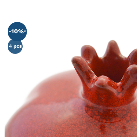
-10%
4 pcs