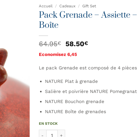
Accueil
/
Cadeaux
/
Gift Set
Pack Grenade – Assiette –
AJOUTER
Boîte
À MA
LISTE DE
SOUHAITS
Le
Le
64.95
58.50
€
€
prix
prix
Economisez 6,45
initial
actuel
était :
est :
Le pack Grenade est composé de 4 pièces
64.95€.
58.50€.
NATURE Plat à grenade
Salière et poivrière NATURE Pomegranat
NATURE Bouchon grenade
NATURE Boîte de grenades
EN STOCK
quantité de Pack Grenade - Assiette - Salière &