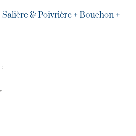
 Salière & Poivrière + Bouchon +
 :
e
 Poivrière + Bouchon + Boîte