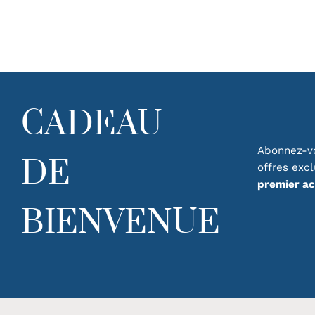
CADEAU
Abonnez-vo
DE
offres exc
premier a
BIENVENUE