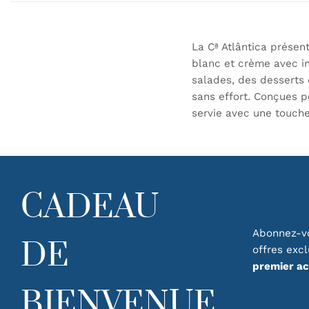
La Cª Atlântica présen
blanc et crème avec in
salades, des desserts 
sans effort. Conçues po
servie avec une touche 
CADEAU
Abonnez-vo
DE
offres exc
premier a
BIENVENUE