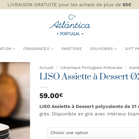
LIVRAISON GRATUITE pour les achats de plus de
65€
ATION
FRAGRANCES
PAPETERIE
SOUVENIRS
GIFT P
Accueil
/
Céramique Portugaise Artisanale
/
Assie
LISO Assiette à Dessert 
AJOUTER
À MA
59.00
€
LISTE DE
SOUHAITS
LISO Assiette à Dessert polyvalente de 21
grès. Disponible en gris avec intérieur bla