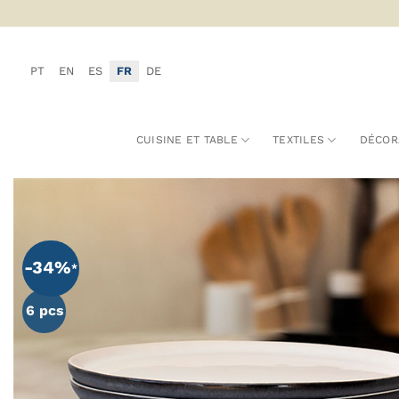
Passer
au
contenu
PT
EN
ES
FR
DE
CUISINE ET TABLE
TEXTILES
DÉCOR
-34%
6 pcs