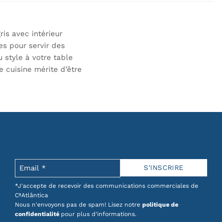
is avec intérieur
es pour servir des
 style à votre table
e cuisine mérite d’être
*J'accepte de recevoir des communications commerciales de
CªAtlântica
Nous n'envoyons pas de spam! Lisez notre
politique de
confidentialité
pour plus d'informations.