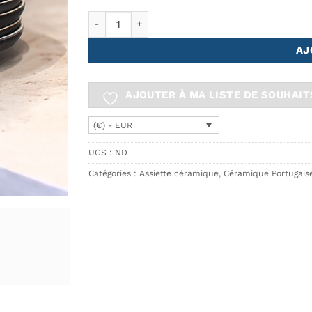
quantité de LISO Assiette à Dessert Ø21cm - E
AJ
AJOUTER À MA LISTE DE SOUHAIT
(€) - EUR
UGS :
ND
Catégories :
Assiette céramique
,
Céramique Portugaise