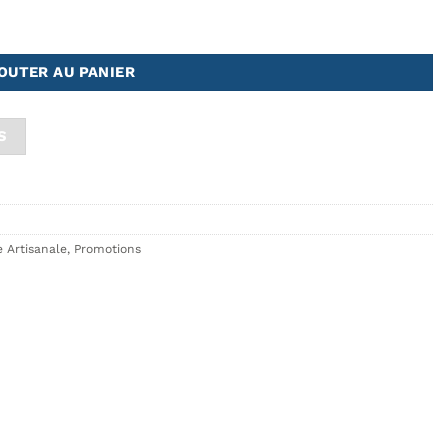
nsemble de 6
OUTER AU PANIER
S
 Artisanale
,
Promotions