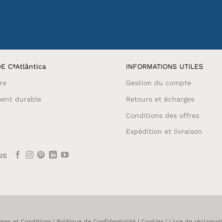
E CªAtlântica
INFORMATIONS UTILES
re
Gestion du compte
ent durable
Retours et écharges
Conditions des offres
Expédition et livraison
US
mes et Conditions
|
Politique de Confidentialité
|
Cookies
|
Livre de réclamat