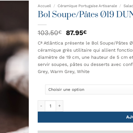
Accueil
/
Céramique Portugaise Artisanale
/
Salad
Bol Soupe/Pâtes Ø19 DU
AJOUTER
À MA
Le
Le
103.50
87.95
€
€
LISTE DE
prix
prix
SOUHAITS
Cª Atlântica présente le Bol Soupe/Pâtes 
initial
actuel
céramique grès utilitaire qui allient fonct
était :
est :
103.50€.
87.95€.
diamètre de 19 cm, une hauteur de 5 cm et 
servir soupes, pâtes ou desserts avec confo
Grey, Warm Grey, White
quantité de Bol Soupe/Pâtes Ø19 DUNA - Ensem
AJ