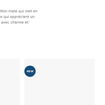
nition mate qui met en
ux qui apprécient un
t avec charme et
NEW
AJOUTER
AJOUTER
À MA
À MA
LISTE DE
LISTE DE
SOUHAITS
SOUHAITS