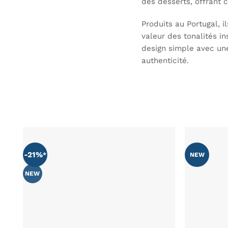
des desserts, offrant c
Produits au Portugal, i
valeur des tonalités i
design simple avec un
authenticité.
-21%
NEW
AJOUTER
À MA
LISTE DE
NEW
SOUHAITS