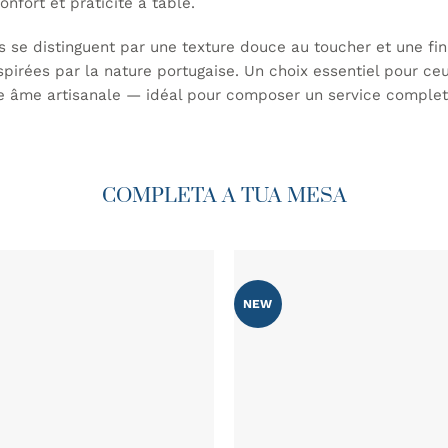
onfort et praticité à table.
ls se distinguent par une texture douce au toucher et une fi
nspirées par la nature portugaise. Un choix essentiel pour ce
e âme artisanale — idéal pour composer un service comple
COMPLETA A TUA MESA
NEW
AJOUTER
À MA
LISTE DE
SOUHAITS