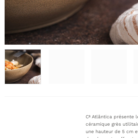
Cª Atlântica présente
céramique grès utilitai
une hauteur de 5 cm et