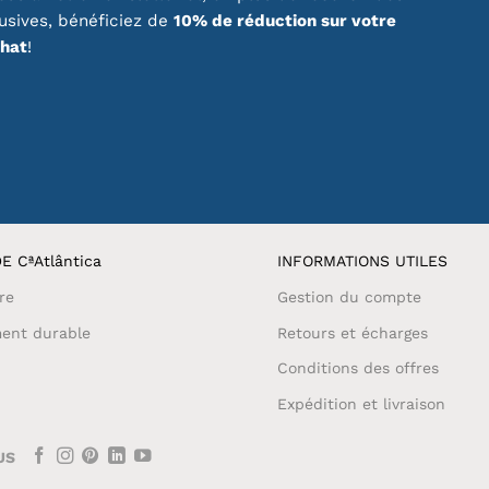
page
lusives, bénéficiez de
10% de réduction sur votre
du
chat
!
produit
E CªAtlântica
INFORMATIONS UTILES
re
Gestion du compte
ent durable
Retours et écharges
Conditions des offres
Expédition et livraison
US