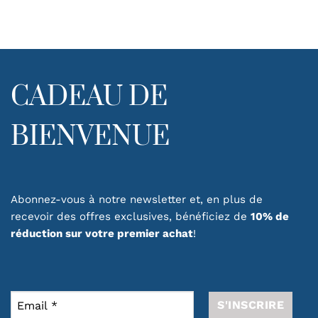
Les
options
peuvent
être
choisies
sur
CADEAU DE
la
page
BIENVENUE
du
produit
Abonnez-vous à notre newsletter et, en plus de
recevoir des offres exclusives, bénéficiez de
10% de
réduction sur votre premier achat
!