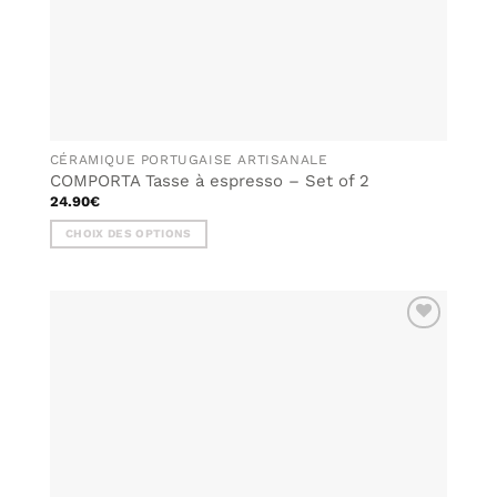
CÉRAMIQUE PORTUGAISE ARTISANALE
COMPORTA Tasse à espresso – Set of 2
24.90
€
CHOIX DES OPTIONS
Ce
produit
a
plusieurs
AJOUTER
variations.
À MA
Les
LISTE DE
options
SOUHAITS
peuvent
être
choisies
sur