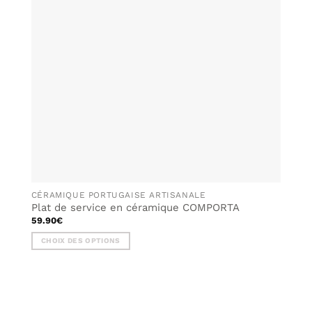
SOUHAITS
peuvent
être
choisies
sur
la
page
du
produit
CÉRAMIQUE PORTUGAISE ARTISANALE
Plat de service en céramique COMPORTA
59.90
€
CHOIX DES OPTIONS
Ce
produit
a
plusieurs
variations.