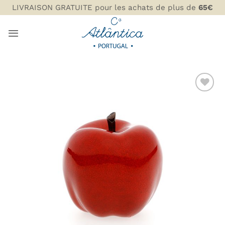
Passer
LIVRAISON GRATUITE pour les achats de plus de
65€
au
contenu
AJOUTER
À MA
LISTE DE
SOUHAITS